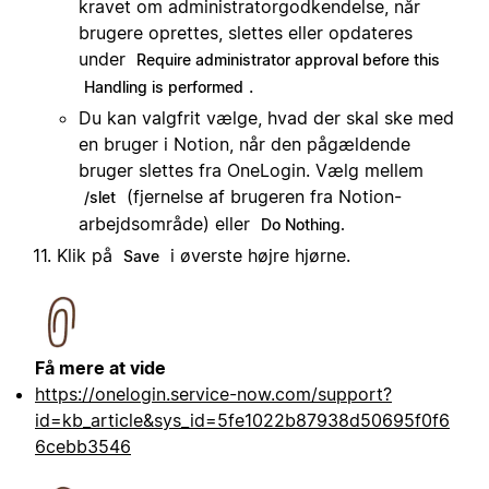
kravet om administratorgodkendelse, når
brugere oprettes, slettes eller opdateres
under
Require administrator approval before this
.
Handling is performed
Du kan valgfrit vælge, hvad der skal ske med
en bruger i Notion, når den pågældende
bruger slettes fra OneLogin. Vælg mellem
(fjernelse af brugeren fra Notion-
/slet
arbejdsområde) eller
Do Nothing.
Klik på
i øverste højre hjørne.
Save
Få mere at vide
https://onelogin.service-now.com/support?
id=kb_article&sys_id=5fe1022b87938d50695f0f6
6cebb3546