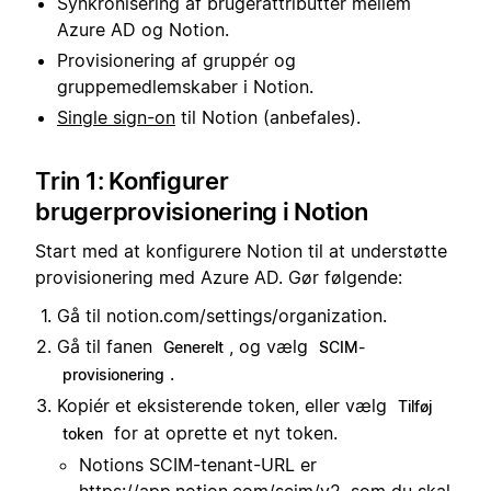
Synkronisering af brugerattributter mellem
Azure AD og Notion.
Provisionering af gruppér og
gruppemedlemskaber i Notion.
Single sign-on
til Notion (anbefales).
Trin 1: Konfigurer
brugerprovisionering i Notion
Start med at konfigurere Notion til at understøtte
provisionering med Azure AD. Gør følgende:
Gå til notion.com/settings/organization.
Gå til fanen
, og vælg
Generelt
SCIM-
.
provisionering
Kopiér et eksisterende token, eller vælg
Tilføj
for at oprette et nyt token.
token
Notions SCIM-tenant-URL er
https://app.notion.com/scim/v2
, som du skal