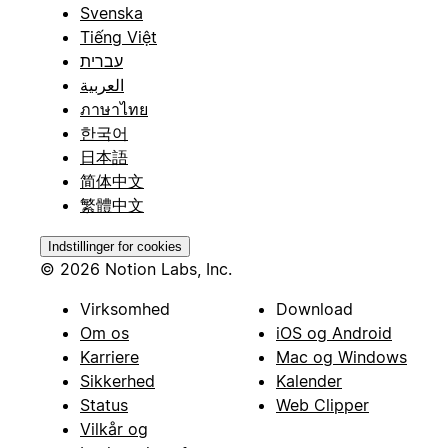
Svenska
Tiếng Việt
עברית
العربية
ภาษาไทย
한국어
日本語
简体中文
繁體中文
Indstillinger for cookies
© 2026 Notion Labs, Inc.
Virksomhed
Download
Om os
iOS og Android
Karriere
Mac og Windows
Sikkerhed
Kalender
Status
Web Clipper
Vilkår og