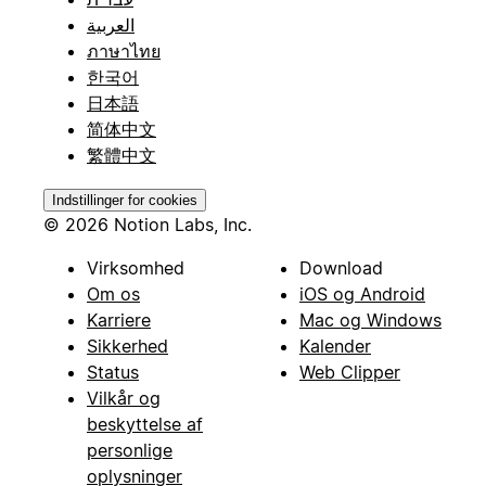
العربية
ภาษาไทย
한국어
日本語
简体中文
繁體中文
Indstillinger for cookies
© 2026 Notion Labs, Inc.
Virksomhed
Download
Om os
iOS og Android
Karriere
Mac og Windows
Sikkerhed
Kalender
Status
Web Clipper
Vilkår og
beskyttelse af
personlige
oplysninger