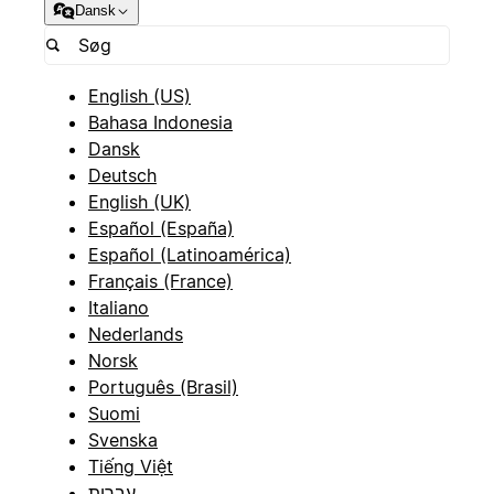
Dansk
English (US)
Bahasa Indonesia
Dansk
Deutsch
English (UK)
Español (España)
Español (Latinoamérica)
Français (France)
Italiano
Nederlands
Norsk
Português (Brasil)
Suomi
Svenska
Tiếng Việt
עברית