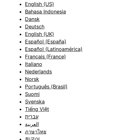
English (US)
Bahasa Indonesia
Dansk
Deutsch
English (UK)
Español (España)
Español (Latinoamérica)
Français (France)
Italiano
Nederlands
Norsk
Português (Brasil)
Suomi
Svenska
Tiếng Việt
עברית
العربية
ภาษาไทย
한국어