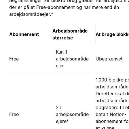
Begrænsninger for blokforbrug gælder for arbejdsomr
der er på et Free-abonnement og har mere end én
arbejdsområdeejer.*
Arbejdsområde
Abonnement
At bruge blokk
størrelse
Kun 1
Free
arbejdsområde
Ubegrænset
ejer
1.000 blokke pr
arbejdsområde
Derefter skal di
arbejdsområde
2+
opgradere til e
Free
arbejdsområde
betalt Notion-
ejere*
abonnement fo
at kunne