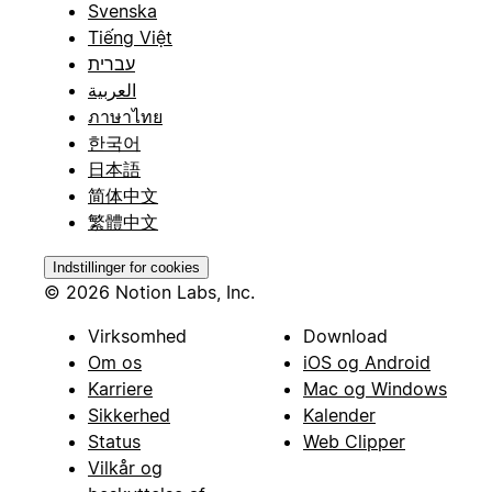
Svenska
Tiếng Việt
עברית
العربية
ภาษาไทย
한국어
日本語
简体中文
繁體中文
Indstillinger for cookies
© 2026 Notion Labs, Inc.
Virksomhed
Download
Om os
iOS og Android
Karriere
Mac og Windows
Sikkerhed
Kalender
Status
Web Clipper
Vilkår og