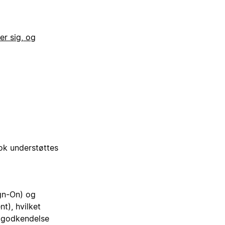
r sig, og
ook understøttes
ign-On) og
t), hvilket
l godkendelse