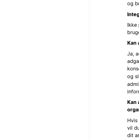
og b
Inte
Ikke
brug
Kan 
Ja, 
adga
kons
og s
admi
info
Kan 
orga
Hvis
vil d
dit 