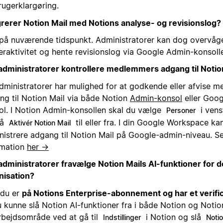
rugerklargøring.
grerer Notion Mail med Notions analyse- og revisionslog?
 på nuværende tidspunkt. Administratorer kan dog overvåg
eraktivitet og hente revisionslog via Google Admin-konsoll
administratorer kontrollere medlemmers adgang til Notio
administratorer har mulighed for at godkende eller afvise 
ng til Notion Mail via både Notion
Admin-konsol
eller Goo
ol. I Notion Admin-konsollen skal du vælge
i vens
Personer
lå
til eller fra. I din Google Workspace ka
Aktivér Notion Mail
nistrere adgang til Notion Mail på Google-admin-niveau. S
rmation
her →
administratorer fravælge Notion Mails AI-funktioner for 
nisation?
 du er
på Notions Enterprise-abonnement og har et verif
u kunne slå Notion AI-funktioner fra i både Notion og Notion 
arbejdsområde ved at gå til
i Notion og slå
Indstillinger
Notio