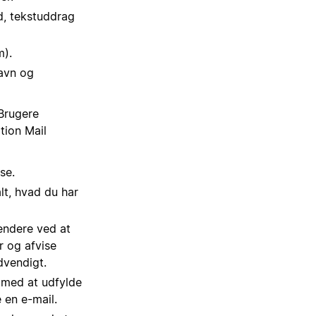
d, tekstuddrag
m).
navn og
Brugere
tion Mail
se.
alt, hvad du har
lendere ved at
r og afvise
dvendigt.
e med at udfylde
 en e-mail.