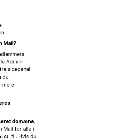
e
en.
n Mail?
medlemmers
gle Admin-
tre sidepanel
n du
e mere
deres
iceret domæne
,
Mail for alle i
til. Hvis du
n AI