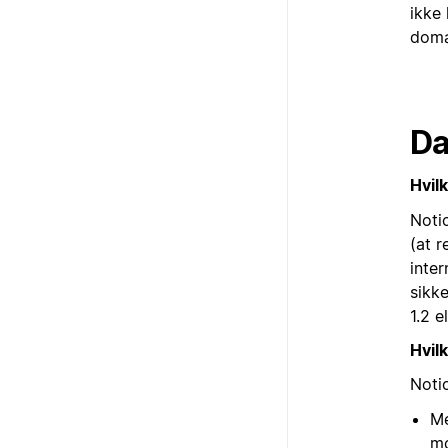
ikke
domæ
Da
Hvil
Noti
(at 
inter
sikk
1.2 e
Hvil
Noti
Me
mo