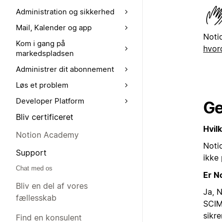
Administration og sikkerhed
Mail, Kalender og app
Noti
Kom i gang på
hvor
markedspladsen
Administrer dit abonnement
Løs et problem
Developer Platform
Ge
Bliv certificeret
Hvil
Notion Academy
Noti
Support
ikke
Chat med os
Er N
Bliv en del af vores
Ja, 
fællesskab
SCIM
sikr
Find en konsulent