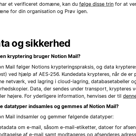
 har et verificeret domæne, kan du
følge disse trin
for at ver
ne for din organisation og Prøv igen.
ta og sikkerhed
ken kryptering bruger Notion Mail?
on Mail følger Notions krypteringspraksis, og data kryptere
rest) ved hjælp af AES-256. Kundedata krypteres, når de er 
ne netværk, ved lagring i cloud-lagring, databasetabeller o
erhedskopier. Data, der sendes under transport, krypteres 
ller højere. For yderligere information, henvises der til
denne
ke datatyper indsamles og gemmes af Notion Mail?
on Mail indsamler og gemmer følgende datatyper:
tadata om e-mail, såsom e-mail-etiketter, datoer for afse
dtagelse af e-mail samt modtageres og afsenderes adress