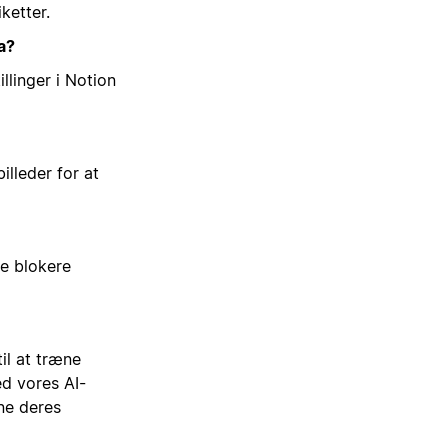
ketter.
a?
illinger i Notion
illeder for at
ne blokere
il at træne
ed vores AI-
ne deres