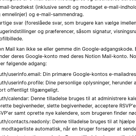
mail-brødtekst (inklusive sendt og modtaget e-mail-indhol
 emnelinjer) og e-mail-sammendrag.
rtige svar (foreslåede svar, som brugere kan vælge imelle
ugerindstillinger og præferencer, såsom signatur, visnings
ofilbillede.
on Mail kan ikke se eller gemme din Google-adgangskode. 
inder deres Google-konto med deres Notion Mail-konto. No
er følgende adgang:
uth/userinfo.email: Din primære Google-kontos e-mailadres
uth/userinfo.profile: Dine personlige oplysninger, herunder 
ort offentligt tilgængeligt.
uth/calendar: Denne tilladelse bruges til at administrere ka
rette begivenheder, slette begivenheder, acceptere RSVP'e
VP'er samt oprette nye kalendere, som brugeren finder nø
uth/contacts.readonly: Denne tilladelse bruges til at hjælp
 modtagerliste automatisk, når en bruger forsøger at sende