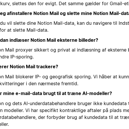
kurv, slettes den for evigt. Det samme gælder for Gmail-eti
jeg afinstallere Notion Mail og slette mine Notion Mail-dat
du vil slette dine Notion Mail-data, kan du navigere til Indst
for at slette Mail-data.
dan indlæser Notion Mail eksterne billeder?
n Mail proxyer sikkert og privat al indlæsning af eksterne b
ndre IP-sporing.
erer Notion Mail trackere?
on Mail blokerer IP- og geografisk sporing. Vi håber at kun
kvitteringer i den nærmeste fremtid.
er mine e-mail-data brugt til at træne AI-modeller?
on og dets AI-underdatabehandlere bruger ikke kundedata t
 modeller. Vi har specifikt kontraktlige aftaler på plads m
rdatabehandlere, der forbyder brug af kundedata til at træ
ller.