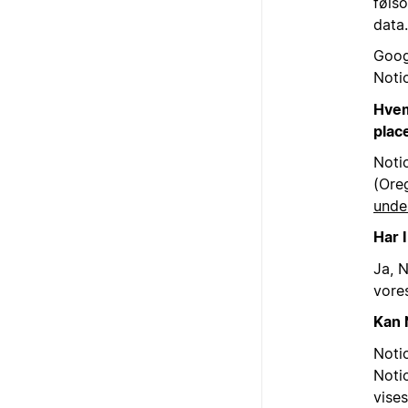
føls
data
Goog
Noti
Hvem
plac
Noti
(Ore
unde
Har 
Ja, 
vore
Kan 
Noti
Notio
vise