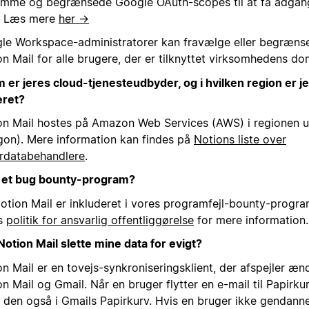
omme og begrænsede Google OAuth-scopes til at få adgang 
. Læs mere
her →
le Workspace-administratorer kan fravælge eller begrænse
on Mail for alle brugere, der er tilknyttet virksomhedens d
 er jeres cloud-tjenesteudbyder, og i hvilken region er j
eret?
on Mail hostes på Amazon Web Services (AWS) i regionen 
gon). Mere information kan findes på
Notions liste over
rdatabehandlere
.
I et bug bounty-program?
Notion Mail er inkluderet i vores programfejl-bounty-progra
s
politik for ansvarlig offentliggørelse
for mere information.
Notion Mail slette mine data for evigt?
on Mail er en tovejs-synkroniseringsklient, der afspejler æ
n Mail og Gmail. Når en bruger flytter en e-mail til Papirkur
s den også i Gmails Papirkurv. Hvis en bruger ikke gendanne