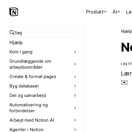
Produkt
AI
Lø
Hjælp
Søg i hjælpecenteret
Hjælp
N
Kom i gang
Grundlæggende om
I DE
arbejdsområder
Lær
Create & format pages
✉️
Byg databaser
Del og samarbejd
Automatisering og
forbindelser
Arbejd med Notion AI
Agenter i Notion