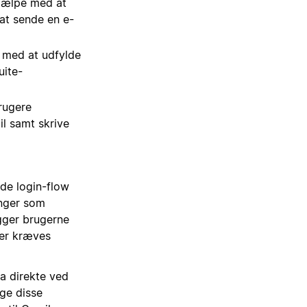
hjælpe med at
at sende en e-
e med at udfylde
uite-
brugere
l samt skrive
nde login-flow
inger som
ogger brugerne
Der kræves
ta direkte ved
uge disse