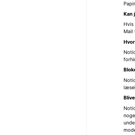
Papir
Kan 
Hvis 
Mail 
Hvor
Notio
forhi
Blok
Noti
læse
Bliv
Noti
nogen
unde
mode