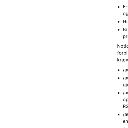
E-
og
Hu
Br
pr
Noti
forb
kræv
/a
/a
gj
/a
op
RS
/a
en