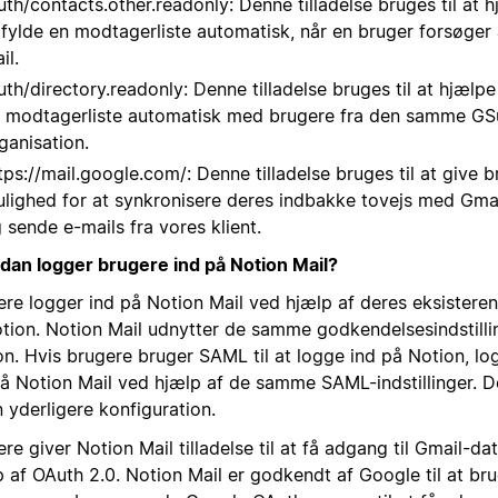
uth/contacts.other.readonly: Denne tilladelse bruges til at 
fylde en modtagerliste automatisk, når en bruger forsøger 
il.
uth/directory.readonly: Denne tilladelse bruges til at hjælp
 modtagerliste automatisk med brugere fra den samme GS
ganisation.
tps://mail.google.com/: Denne tilladelse bruges til at give 
lighed for at synkronisere deres indbakke tovejs med Gmai
 sende e-mails fra vores klient.
dan logger brugere ind på Notion Mail?
ere logger ind på Notion Mail ved hjælp af deres eksistere
Notion. Notion Mail udnytter de samme godkendelsesindstill
on. Hvis brugere bruger SAML til at logge ind på Notion, l
på Notion Mail ved hjælp af de samme SAML-indstillinger. 
 yderligere konfiguration.
re giver Notion Mail tilladelse til at få adgang til Gmail-da
p af OAuth 2.0. Notion Mail er godkendt af Google til at br