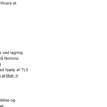
ificere et
s ved lagring
på Notions
g
ved hjælp af TLS
 artikel →
ndelse og
er.