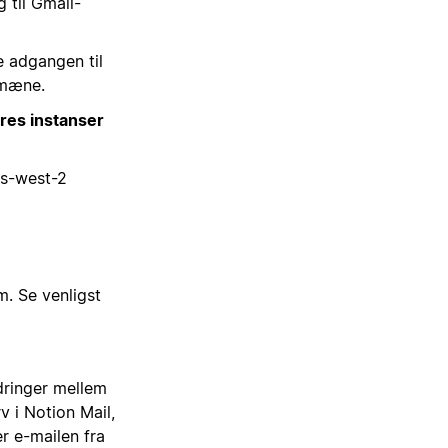
til Gmail-
 adgangen til
omæne.
eres instanser
us-west-2
m. Se venligst
ndringer mellem
v i Notion Mail,
r e-mailen fra