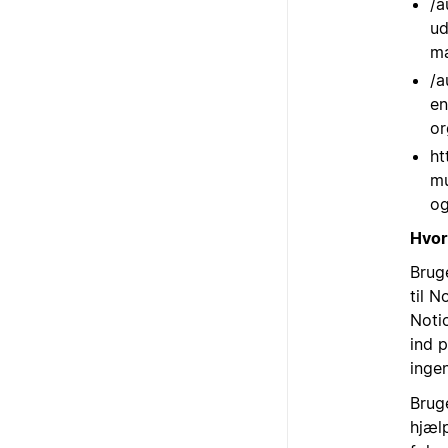
/a
ud
ma
/a
en
or
ht
mu
og
Hvor
Brug
til 
Noti
ind 
ingen
Bruge
hjæl