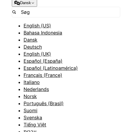
Dansk
English (US)
Bahasa Indonesia
Dansk
Deutsch
English (UK)
Español (España)
Español (Latinoamérica)
Français (France)
Italiano
Nederlands
Norsk
Português (Brasil)
Suomi
Svenska
Tiếng Việt
עברית