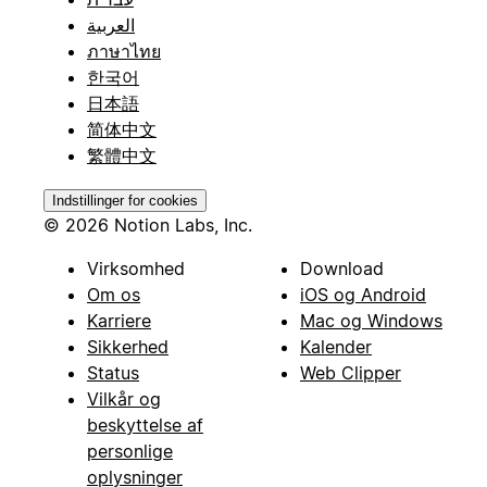
العربية
ภาษาไทย
한국어
日本語
简体中文
繁體中文
Indstillinger for cookies
© 2026 Notion Labs, Inc.
Virksomhed
Download
Om os
iOS og Android
Karriere
Mac og Windows
Sikkerhed
Kalender
Status
Web Clipper
Vilkår og
beskyttelse af
personlige
oplysninger