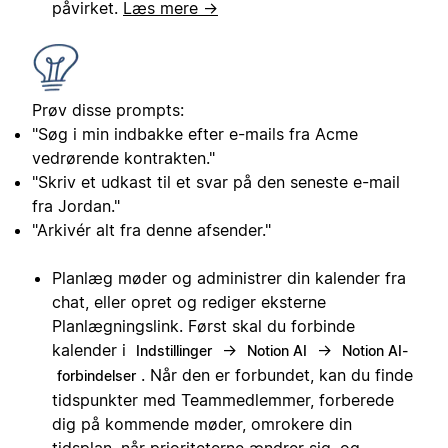
påvirket.
Læs mere →
Prøv disse prompts:
"Søg i min indbakke efter e-mails fra Acme
vedrørende kontrakten."
"Skriv et udkast til et svar på den seneste e-mail
fra Jordan."
"Arkivér alt fra denne afsender."
Planlæg møder og administrer din kalender fra
chat, eller opret og rediger eksterne
Planlægningslink. Først skal du forbinde
kalender i
→
→
Indstillinger
Notion AI
Notion AI-
. Når den er forbundet, kan du finde
forbindelser
tidspunkter med Teammedlemmer, forberede
dig på kommende møder, omrokere din
tidsplan, når prioriteterne ændrer sig, og