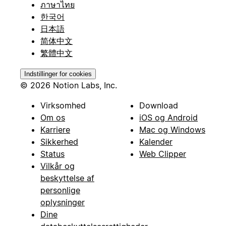
ภาษาไทย
한국어
日本語
简体中文
繁體中文
Indstillinger for cookies
© 2026 Notion Labs, Inc.
Virksomhed
Download
Om os
iOS og Android
Karriere
Mac og Windows
Sikkerhed
Kalender
Status
Web Clipper
Vilkår og
beskyttelse af
personlige
oplysninger
Dine