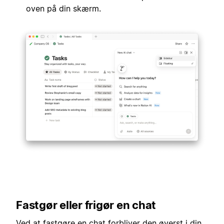
oven på din skærm.
Fastgør eller frigør en chat
Ved at fastgøre en chat forbliver den øverst i din