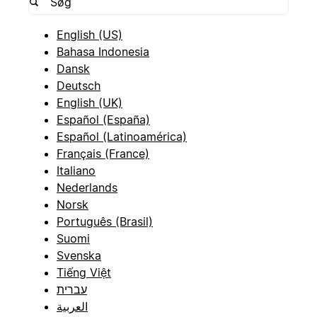
English (US)
Bahasa Indonesia
Dansk
Deutsch
English (UK)
Español (España)
Español (Latinoamérica)
Français (France)
Italiano
Nederlands
Norsk
Português (Brasil)
Suomi
Svenska
Tiếng Việt
עברית
العربية