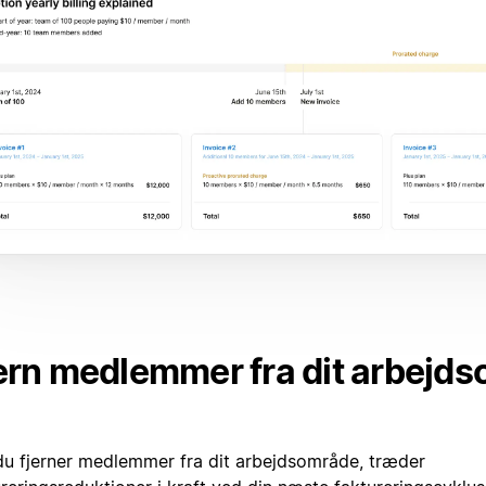
ern medlemmer fra dit arbejd
du fjerner medlemmer fra dit arbejdsområde, træder