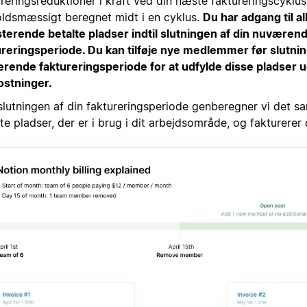
reringsreduktioner i kraft ved din næste faktureringscyklus
oldsmæssigt beregnet midt i en cyklus.
Du har adgang til al
sterende betalte pladser indtil slutningen af din nuværen
ureringsperiode. Du kan tilføje nye medlemmer før slutnin
rende faktureringsperiode for at udfylde disse pladser 
stninger.
slutningen af din faktureringsperiode genberegner vi det s
te pladser, der er i brug i dit arbejdsområde, og fakturerer 