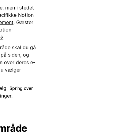
e, men i stedet
ecifikke Notion
nement
. Gæster
otion-
 →
mråde skal du gå
på siden, og
n over deres e-
 du vælger
vælg
Spring over
inger.
område