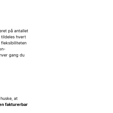
ret på antallet
 tildeles hvert
leksibiliteten
on-
hver gang du
 huske, at
 en fakturerbar