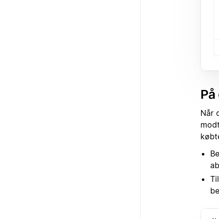
På 
Når 
modt
købt
Be
ab
Ti
be