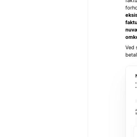
faktu
forh
eksi
fakt
nuvæ
omko
Ved 
betal