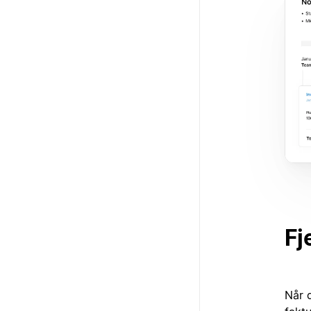
Fj
Når 