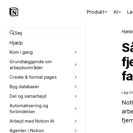
Produkt
AI
Lø
Hjælp
Søg i hjælpecenteret
Hjælp
Så
Kom i gang
f
Grundlæggende om
arbejdsområder
f
Create & format pages
Byg databaser
I DE
Del og samarbejd
Not
Automatisering og
arbe
forbindelser
fje
Arbejd med Notion AI
Agenter i Notion