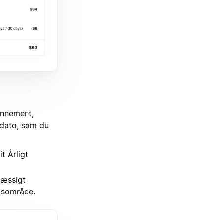
onnement,
dato, som du
t Årligt
mæssigt
jdsområde.