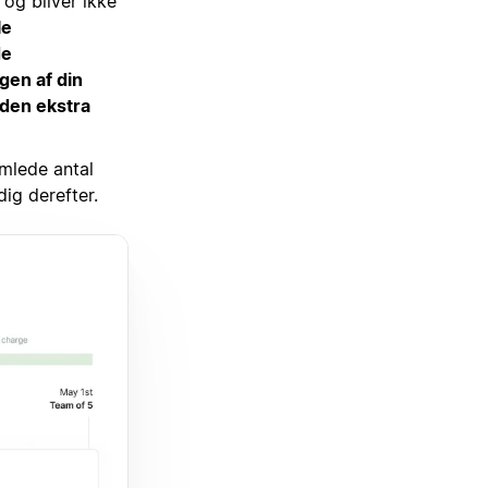
 og bliver ikke
le
de
gen af din
uden ekstra
amlede antal
dig derefter.