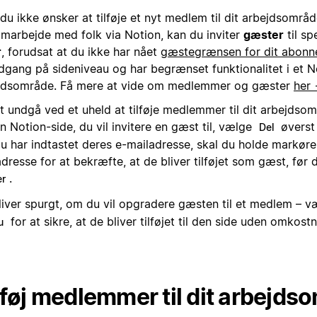
du ikke ønsker at tilføje et nyt medlem til dit arbejdsområd
samarbejde med folk via Notion, kan du inviter
gæster
til sp
r
, forudsat at du ikke har nået
gæstegrænsen for dit abon
adgang på sideniveau og har begrænset funktionalitet i et N
jdsområde. Få mere at vide om medlemmer og gæster
her
at undgå ved et uheld at tilføje medlemmer til dit arbejdso
en Notion-side, du vil invitere en gæst til, vælge
øverst 
Del
du har indtastet deres e-mailadresse, skal du holde markøre
dresse for at bekræfte, at de bliver tilføjet som gæst, før
.
er
liver spurgt, om du vil opgradere gæsten til et medlem – 
for at sikre, at de bliver tilføjet til den side uden omkostn
u
lføj medlemmer til dit arbejds