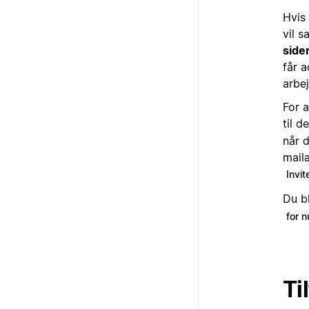
Hvis 
vil 
side
får 
arbe
For 
til d
når 
maila
Invit
Du b
for n
Ti