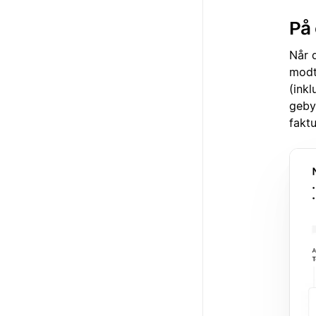
På
Når 
modt
(ink
gebyr
faktu