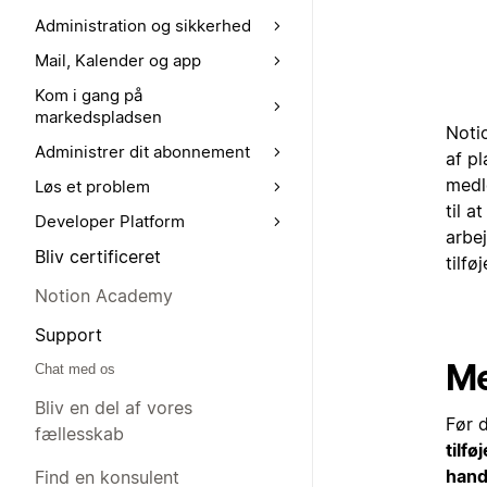
Administration og sikkerhed
Mail, Kalender og app
Kom i gang på
markedspladsen
Noti
Administrer dit abonnement
af pl
medl
Løs et problem
til a
Developer Platform
arbe
Bliv certificeret
tilfø
Notion Academy
Support
Me
Chat med os
Bliv en del af vores
Før 
fællesskab
tilf
hand
Find en konsulent