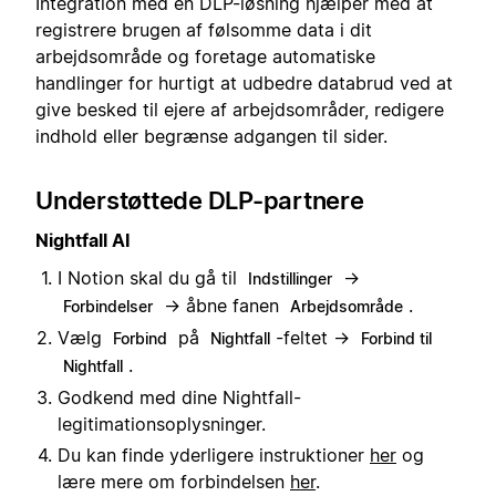
Integration med en DLP-løsning hjælper med at
registrere brugen af følsomme data i dit
arbejdsområde og foretage automatiske
handlinger for hurtigt at udbedre databrud ved at
give besked til ejere af arbejdsområder, redigere
indhold eller begrænse adgangen til sider.
Understøttede DLP-partnere
Nightfall AI
I Notion skal du gå til
→
Indstillinger
→ åbne fanen
.
Forbindelser
Arbejdsområde
Vælg
på
-feltet →
Forbind
Nightfall
Forbind til
.
Nightfall
Godkend med dine Nightfall-
legitimationsoplysninger.
Du kan finde yderligere instruktioner
her
og
lære mere om forbindelsen
her
.