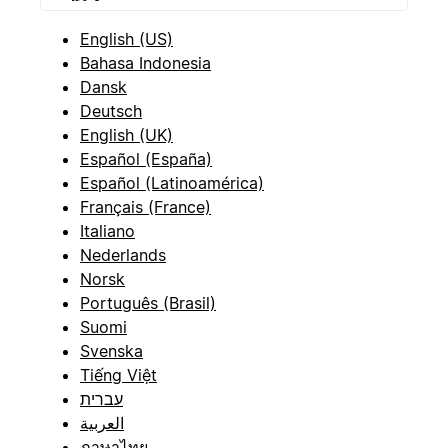
English (US)
Bahasa Indonesia
Dansk
Deutsch
English (UK)
Español (España)
Español (Latinoamérica)
Français (France)
Italiano
Nederlands
Norsk
Português (Brasil)
Suomi
Svenska
Tiếng Việt
עברית
العربية
ภาษาไทย