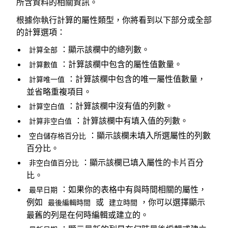
所含資料的相關資訊。
根據你執行計算的屬性類型，你將看到以下部分或全部
的計算選項：
：顯示該欄中的總列數。
計算全部
：計算該欄中包含的屬性值數量。
計算數值
：計算該欄中包含的唯一屬性值數量，
計算唯一值
並省略重複項目。
：計算該欄中沒有值的列數。
計算空白值
：計算該欄中有填入值的列數。
計算非空白值
：顯示該欄未填入所選屬性的列數
空白儲存格百分比
百分比。
：顯示該欄已填入屬性的卡片百分
非空白值百分比
比。
：如果你的表格中有與時間相關的屬性，
最早日期
例如
或
，你可以選擇顯示
最後編輯時間
建立時間
最舊的列是在何時編輯或建立的。