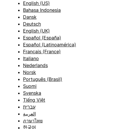
English (US)
Bahasa Indonesia
Dansk
Deutsch
English (UK)
Español (España)
Español (Latinoamérica)
Français (France)
Italiano
Nederlands
Norsk
Português (Brasil)
Suomi
Svenska
Tiếng Việt
עברית
العربية
ภาษาไทย
한국어