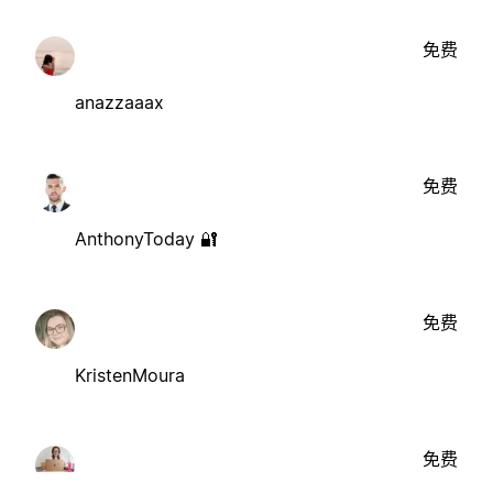
免费
anazzaaax
免费
AnthonyToday 🔐
免费
KristenMoura
免费