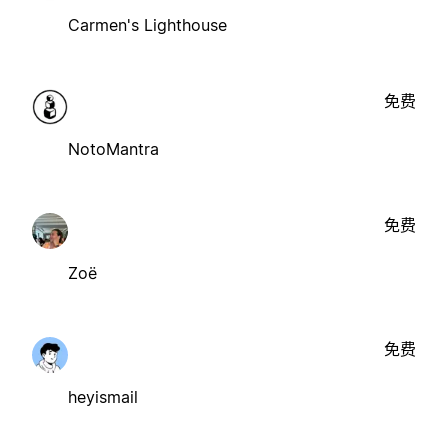
Carmen's Lighthouse
免费
NotoMantra
免费
Zoë
免费
heyismail