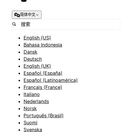
简体中文
English (US)
Bahasa Indonesia
Dansk
Deutsch
English (UK)
Español (España)
Español (Latinoamérica)
Français (France)
Italiano
Nederlands
Norsk
Português (Brasil)
Suomi
Svenska