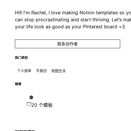
Hi!! I'm Rachel, I love making Notion templates so y
can stop procrastinating and start thriving. Let’s ma
your life look as good as your Pinterest board <3
联系创作者
热门类别
个人效率
节假日
校园生活
链接
20 个模板