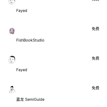
Fayed
免费
FishBookStudio
免费
Fayed
免费
嘉龙 SemiGuide