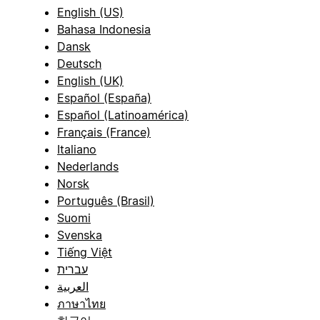
English (US)
Bahasa Indonesia
Dansk
Deutsch
English (UK)
Español (España)
Español (Latinoamérica)
Français (France)
Italiano
Nederlands
Norsk
Português (Brasil)
Suomi
Svenska
Tiếng Việt
עברית
العربية
ภาษาไทย