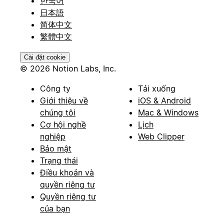
한국어
日本語
简体中文
繁體中文
Cài đặt cookie
© 2026 Notion Labs, Inc.
Công ty
Tải xuống
Giới thiệu về
iOS & Android
chúng tôi
Mac & Windows
Cơ hội nghề
Lịch
nghiệp
Web Clipper
Bảo mật
Trạng thái
Điều khoản và
quyền riêng tư
Quyền riêng tư
của bạn