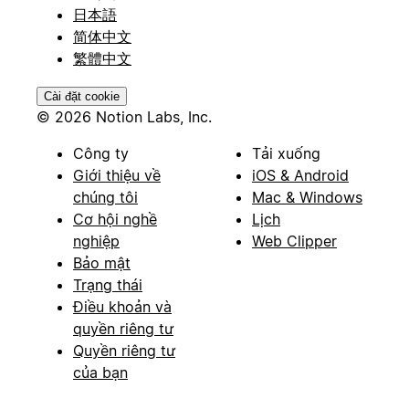
日本語
简体中文
繁體中文
Cài đặt cookie
© 2026 Notion Labs, Inc.
Công ty
Tải xuống
Giới thiệu về
iOS & Android
chúng tôi
Mac & Windows
Cơ hội nghề
Lịch
nghiệp
Web Clipper
Bảo mật
Trạng thái
Điều khoản và
quyền riêng tư
Quyền riêng tư
của bạn