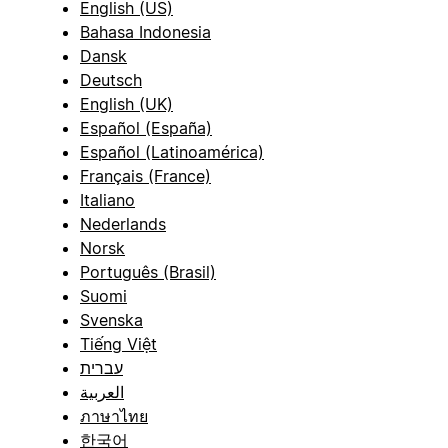
English (US)
Bahasa Indonesia
Dansk
Deutsch
English (UK)
Español (España)
Español (Latinoamérica)
Français (France)
Italiano
Nederlands
Norsk
Português (Brasil)
Suomi
Svenska
Tiếng Việt
עברית
العربية
ภาษาไทย
한국어