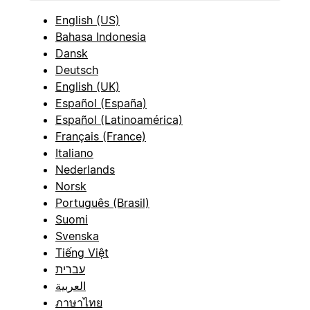
English (US)
Bahasa Indonesia
Dansk
Deutsch
English (UK)
Español (España)
Español (Latinoamérica)
Français (France)
Italiano
Nederlands
Norsk
Português (Brasil)
Suomi
Svenska
Tiếng Việt
עברית
العربية
ภาษาไทย