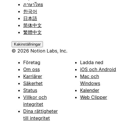
ภาษาไทย
한국어
日本語
简体中文
繁體中文
Kakinställningar
© 2026 Notion Labs, Inc.
Företag
Ladda ned
Om oss
iOS och Android
Karriärer
Mac och
Säkerhet
Windows
Status
Kalender
Villkor och
Web Clipper
integritet
Dina rättigheter
till integritet