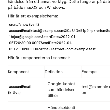
händelse från ett annat verktyg. Detta fungerar på dat
på både macOS och Windows.
Här är ett exempelschema:
cron://
showEvent?
accountEmail=test@example.com
&
iCalUID=51p9lhpkrerfom8
1btjuu@google.com
&startDate=2022-01-
05T20:30:00.000Z&endDate2022-01-
05T21:00:00.000Z&title=Test&ref=com.example.test
Här är komponenterna i schemat:
Komponent
Definition
Exempel
Google-kontot
test@example.
accountEmail
som händelsen
(krävs)
om
tillhör
Händelseidenti