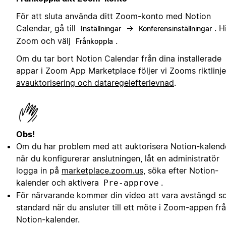
För att sluta använda ditt Zoom-konto med Notion
Calendar, gå till
→
. H
Inställningar
Konferensinställningar
Zoom och välj
.
Frånkoppla
Om du tar bort Notion Calendar från dina installerade
appar i Zoom App Marketplace följer vi Zooms riktlinje
avauktorisering och dataregelefterlevnad
.
Obs!
Om du har problem med att auktorisera Notion-kalend
när du konfigurerar anslutningen, låt en administratör
logga in på
marketplace.zoom.us
, söka efter Notion-
kalender och aktivera
.
Pre-approve
För närvarande kommer din video att vara avstängd 
standard när du ansluter till ett möte i Zoom-appen fr
Notion-kalender.