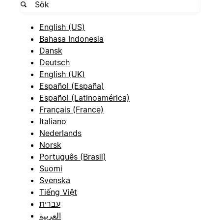
English (US)
Bahasa Indonesia
Dansk
Deutsch
English (UK)
Español (España)
Español (Latinoamérica)
Français (France)
Italiano
Nederlands
Norsk
Português (Brasil)
Suomi
Svenska
Tiếng Việt
עברית
العربية