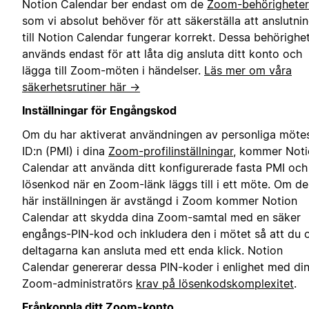
Notion Calendar ber endast om de
Zoom-behörigheter
som vi absolut behöver för att säkerställa att anslutni
till Notion Calendar fungerar korrekt. Dessa behörighe
används endast för att låta dig ansluta ditt konto och
lägga till Zoom-möten i händelser.
Läs mer om våra
säkerhetsrutiner här →
Inställningar för Engångskod
Om du har aktiverat användningen av personliga möte
ID:n (PMI) i dina
Zoom-profilinställningar
, kommer Not
Calendar att använda ditt konfigurerade fasta PMI och
lösenkod när en Zoom-länk läggs till i ett möte. Om d
här inställningen är avstängd i Zoom kommer Notion
Calendar att skydda dina Zoom-samtal med en säker
engångs-PIN-kod och inkludera den i mötet så att du 
deltagarna kan ansluta med ett enda klick. Notion
Calendar genererar dessa PIN-koder i enlighet med di
Zoom-administratörs
krav på lösenkodskomplexitet
.
Frånkoppla ditt Zoom-konto