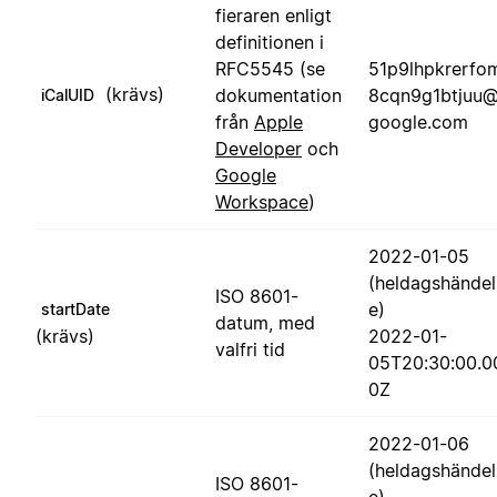
fieraren enligt
definitionen i
RFC5545 (se
51p9lhpkrerfo
(krävs)
dokumentation
8cqn9g1btjuu
iCalUID
från
Apple
google.com
Developer
och
Google
Workspace
)
2022-01-05
(heldagshändel
ISO 8601-
e)
startDate
datum, med
(krävs)
2022-01-
valfri tid
05T20:30:00.0
0Z
2022-01-06
(heldagshändel
ISO 8601-