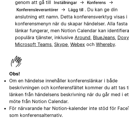
genom att gå till
→
→
Inställningar
Konferens
→
. Du kan ge din
Konferensleverantörer
Lägg till
anslutning ett namn. Detta konferensverktyg visas i
konferensmenyn när du skapar händelser. Alla fasta
länkar fungerar, men Notion Calendar kan identifier
populära tjänster, inklusive
Around
,
BlueJeans
,
Doxy
Microsoft Teams
,
Skype
,
Webex
och
Whereby
.
Obs!
Om en händelse innehåller konferenslänkar i både
beskrivningen och konferensfältet kommer du att tas ti
länken från händelsens beskrivning när du går med i et
möte från Notion Calendar.
För närvarande har Notion-kalender inte stöd för Fac
som konferensalternativ.