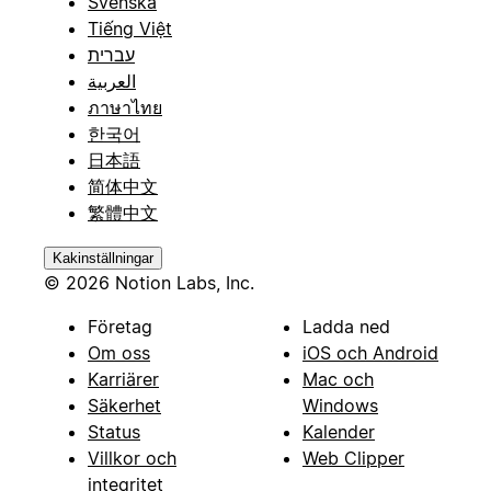
Svenska
Tiếng Việt
עברית
العربية
ภาษาไทย
한국어
日本語
简体中文
繁體中文
Kakinställningar
© 2026 Notion Labs, Inc.
Företag
Ladda ned
Om oss
iOS och Android
Karriärer
Mac och
Säkerhet
Windows
Status
Kalender
Villkor och
Web Clipper
integritet