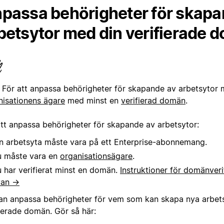
passa behörigheter för skapa
betsytor med din verifierade 
För att anpassa behörigheter för skapande av arbetsytor 
nisationens ägare
med minst en
verifierad domän
.
att anpassa behörigheter för skapande av arbetsytor:
n arbetsyta måste vara på ett Enterprise-abonnemang.
 måste vara en
organisationsägare
.
 har verifierat minst en domän.
Instruktioner för domänverif
van →
an anpassa behörigheter för vem som kan skapa nya arbet
fierade domän. Gör så här: