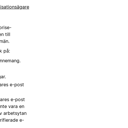
isationsägare
rise-
 till
omän.
k på:
onnemang.
ar.
ares e-post
ares e-post
nte vara en
v arbetsytan
ifierade e-