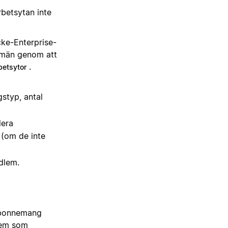
rbetsytan inte
ke-Enterprise-
omän genom att
.
betsytor
styp, antal
lera
(om de inte
dlem.
abonnemang
lem som