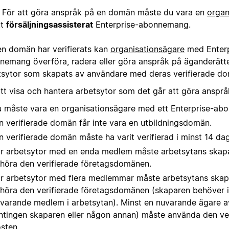
För att göra anspråk på en domän måste du vara en
organ
tt
försäljningsassisterat
Enterprise-abonnemang.
en domän har verifierats kan
organisationsägare
med Enterp
nemang överföra, radera eller göra anspråk på äganderätten
tsytor som skapats av användare med deras verifierade d
att visa och hantera arbetsytor som det går att göra ansprå
 måste vara en organisationsägare med ett Enterprise-ab
n verifierade domän får inte vara en utbildningsdomän.
n verifierade domän måste ha varit verifierad i minst 14 dag
r arbetsytor med en enda medlem måste arbetsytans skap
llhöra den verifierade företagsdomänen.
r arbetsytor med flera medlemmar måste arbetsytans skap
llhöra den verifierade företagsdomänen (skaparen behöver i
varande medlem i arbetsytan). Minst en nuvarande ägare a
ntingen skaparen eller någon annan) måste använda den ver
sten.