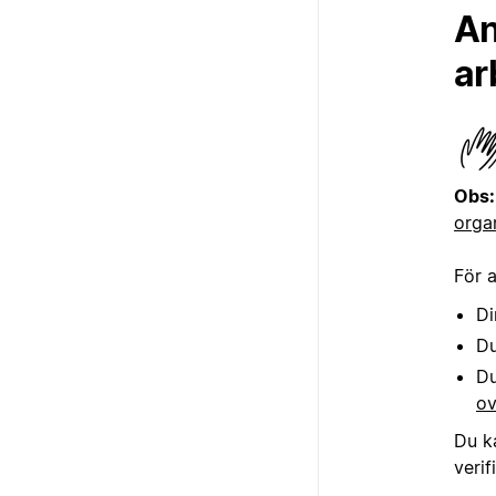
An
ar
Obs:
orga
För 
Di
Du
Du
o
Du k
veri