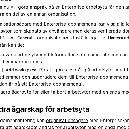
 du vill göra anspråk på en Enterprise-arbetsyta får den a
ra en del av en annan organisation.
nisationsägare med Enterprise-abonnemang kan visa alla ic
tsytor som skapats av användare med deras verifierade d
ll fliken
i organisationens inställningar →
General
Hantera ar
rån kan de:
sa varje arbetsyta med information som namn, abonnemang
edlemmar med mera.
lj
för att göra anspråk på arbetsytor med f
Add workspace
dlemmar och uppgradera dem till Enterprise-abonnemang 
dan är på ett Enterprise-abonnemang).
gära ägarbyte för eller ta bort arbetsytor med en enda me
ra ägarskap för arbetsyta
domänhantering kan
organisationsägare
med Enterprise-
ra att ägarskapet ändras för arbetsytor med en enda med