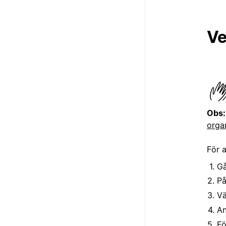
Ve
Obs
orga
För a
Gå
På
Vä
An
Fö