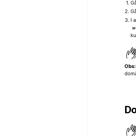
Gå
Gå
I 
w
ku
Obs
domä
D