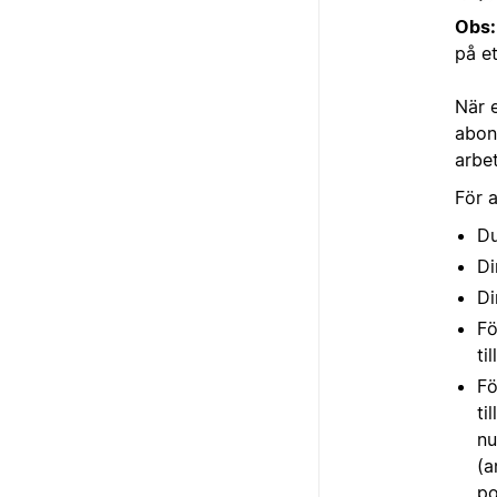
Obs:
på e
När 
abon
arbe
För 
Du
Di
Di
Fö
ti
Fö
ti
nu
(a
po