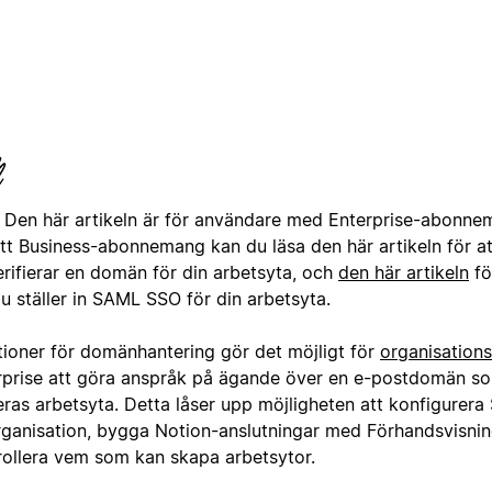
Den här artikeln är för användare med Enterprise-abonn
tt Business-abonnemang kan du läsa den här artikeln för att
erifierar en domän för din arbetsyta, och
den här artikeln
fö
u ställer in SAML SSO för din arbetsyta.
tioner för domänhantering gör det möjligt för
organisation
rprise att göra anspråk på ägande över en e-postdomän s
deras arbetsyta. Detta låser upp möjligheten att konfigurer
rganisation, bygga Notion-anslutningar med Förhandsvisnin
rollera vem som kan skapa arbetsytor.