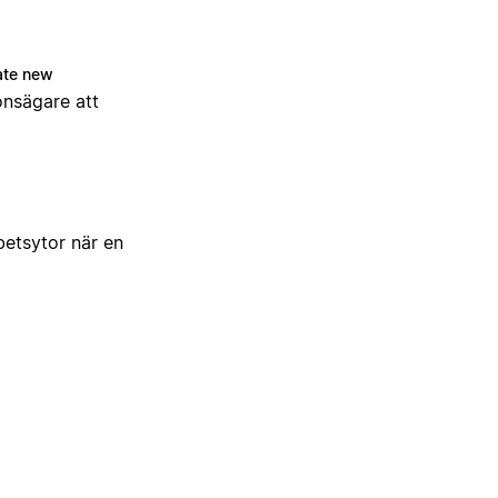
ate new
onsägare att
betsytor när en