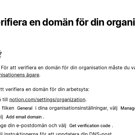
rifiera en domän för din organ
:
För att verifiera en domän för din organisation måste du v
nisationens ägare
.
tt verifiera en domän för din arbetsyta:
 till
notion.com/settings/organization
.
 fliken
i dina organisationsinställningar, välj
General
Manage
lj
.
Add email domain
ge din e-postdomän och välj
.
Get verification code
lj instruktionerna för att uppdatera din DNS-post.