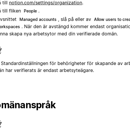
 till
notion.com/settings/organization
.
 till fliken
.
People
avsnittet
, slå på eller av
Managed accounts
Allow users to cre
. När den är avstängd kommer endast organisati
orkspaces
nna skapa nya arbetsytor med din verifierade domän.
:
Standardinställningen för behörigheter för skapande av ar
n har verifierats är endast arbetsyteägare.
omänanspråk