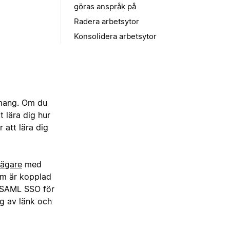
göras anspråk på
Radera arbetsytor
Konsolidera arbetsytor
emang. Om du
 lära dig hur
r att lära dig
sägare
med
om är kopplad
a SAML SSO för
g av länk och