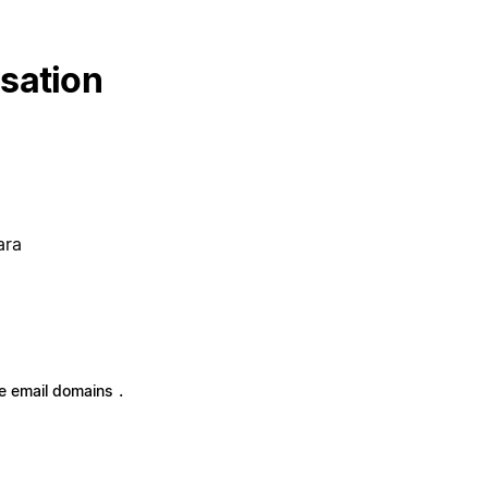
isation
ara
.
 email domains