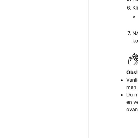
Kl
Nä
ko
Obs!
Vanli
men d
Du må
en v
ovan