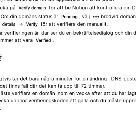
icka på
för att be Notion att kontrollera din 
Verify domain
Om din domäns status är
, välj
bredvid domä
Pending
•••
→
för att verifiera den manuellt.
details
Verify
r verifieringen är klar ser du en bekräftelsedialog och din
mmer att vara
.
Verified
gtvis tar det bara några minuter för en ändring i DNS-poste
et finns fall där det kan ta upp till 72 timmar.
ste verifiera en domän inom en vecka efter att du har lagt t
ecka upphör verifieringskoden att gälla och du måste uppr
.