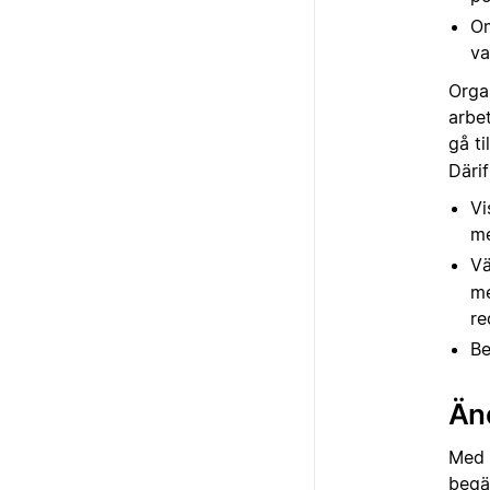
Om
va
Orga
arbe
gå ti
Därif
Vi
m
Vä
me
re
Be
Änd
Med 
begä