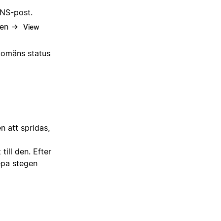
DNS-post.
nen →
View
 domäns status
n att spridas,
ill den. Efter
epa stegen