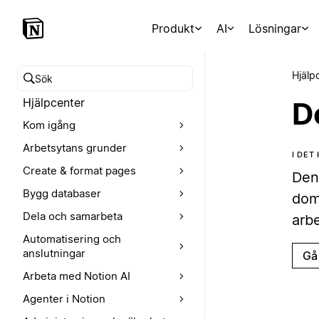
Produkt
AI
Lösningar
Hjälp
Sök i hjälpcentret
Hjälpcenter
D
Kom igång
Arbetsytans grunder
I DET
Create & format pages
Den
Bygg databaser
dom
Dela och samarbeta
arb
Automatisering och
anslutningar
Gå 
Arbeta med Notion AI
Agenter i Notion