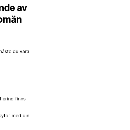
nde av
domän
måste du vara
iering finns
sytor med din