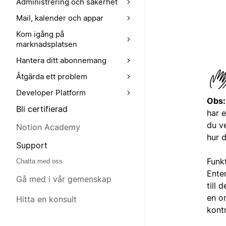
Administrering och säkerhet
Mail, kalender och appar
Kom igång på
marknadsplatsen
Hantera ditt abonnemang
Åtgärda ett problem
Developer Platform
Obs:
Bli certifierad
har e
du v
Notion Academy
hur d
Support
Funk
Chatta med oss
Ente
Gå med i vår gemenskap
till 
en o
Hitta en konsult
kont