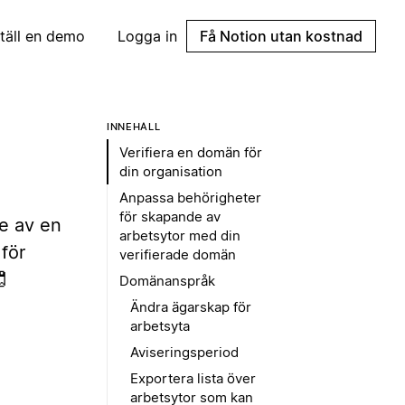
täll en demo
Logga in
Få Notion utan kostnad
INNEHÅLL
Verifiera en domän för
din organisation
Anpassa behörigheter
för skapande av
de av en
arbetsytor med din
för
verifierade domän
🧷
Domänanspråk
Ändra ägarskap för
arbetsyta
Aviseringsperiod
Exportera lista över
arbetsytor som kan