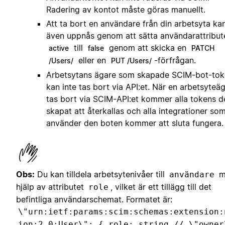
Radering av kontot måste göras manuellt.
Att ta bort en användare från din arbetsyta ka
även uppnås genom att sätta användarattribut
till
genom att skicka en
active
false
PATCH
eller en
-förfrågan.
/Users/
PUT /Users/
Arbetsytans ägare som skapade SCIM-bot-to
kan inte tas bort via API:et. När en arbetsyteä
tas bort via SCIM-API:et kommer alla tokens d
skapat att återkallas och alla integrationer so
använder den boten kommer att sluta fungera.
Obs:
Du kan tilldela arbetsytenivåer till
m
användare
hjälp av attributet
, vilket är ett tillägg till det
role
befintliga användarschemat. Formatet är:
\"urn:ietf:params:scim:schemas:extension:
ion:2.0:User\": { role: string // \"owner