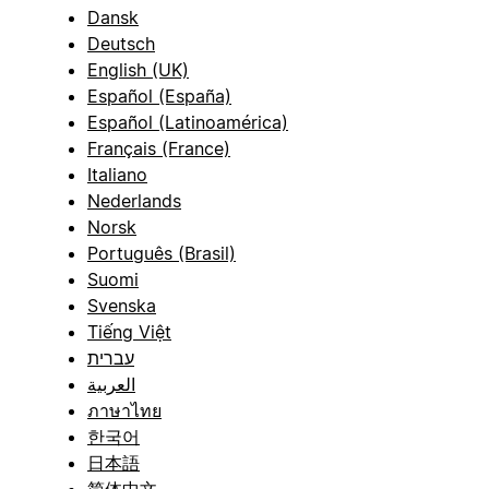
Dansk
Deutsch
English (UK)
Español (España)
Español (Latinoamérica)
Français (France)
Italiano
Nederlands
Norsk
Português (Brasil)
Suomi
Svenska
Tiếng Việt
עברית
العربية
ภาษาไทย
한국어
日本語