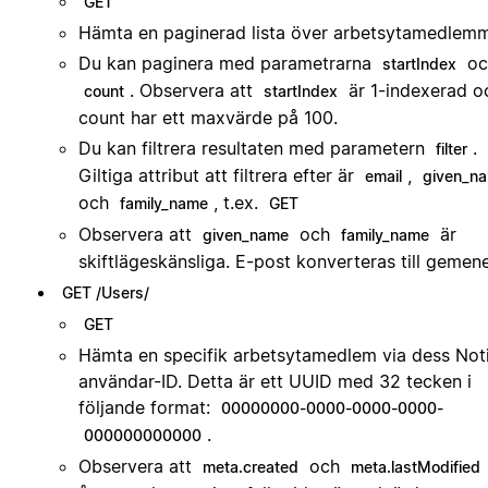
GET
Hämta en paginerad lista över arbetsytamedlemm
Du kan paginera med parametrarna
oc
startIndex
. Observera att
är 1-indexerad o
count
startIndex
count har ett maxvärde på 100.
Du kan filtrera resultaten med parametern
.
filter
Giltiga attribut att filtrera efter är
,
email
given_n
och
, t.ex.
family_name
GET
Observera att
och
är
given_name
family_name
skiftlägeskänsliga. E-post konverteras till gemene
GET /Users/
GET
Hämta en specifik arbetsytamedlem via dess Not
användar-ID. Detta är ett UUID med 32 tecken i
följande format:
00000000-0000-0000-0000-
.
000000000000
Observera att
och
meta.created
meta.lastModified