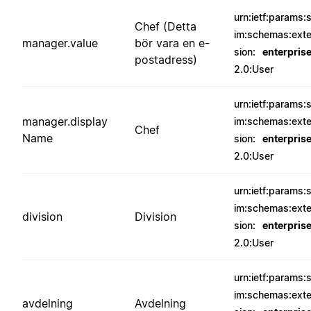
urn:ietf:params:
Chef (Detta
im:schemas:ext
manager.value
bör vara en e-
sion:
enterpris
postadress)
2.0:User
urn:ietf:params:
manager.display
im:schemas:ext
Chef
Name
sion:
enterpris
2.0:User
urn:ietf:params:
im:schemas:ext
division
Division
sion:
enterpris
2.0:User
urn:ietf:params:
im:schemas:ext
avdelning
Avdelning