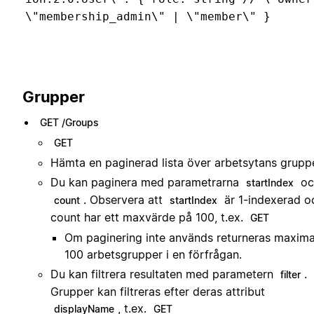
\"membership_admin\" | \"member\" }
Grupper
GET /Groups
GET
Hämta en paginerad lista över arbetsytans gruppe
Du kan paginera med parametrarna
oc
startIndex
. Observera att
är 1-indexerad o
count
startIndex
count har ett maxvärde på 100, t.ex.
GET
Om paginering inte används returneras maxima
100 arbetsgrupper i en förfrågan.
Du kan filtrera resultaten med parametern
.
filter
Grupper kan filtreras efter deras attribut
, t.ex.
displayName
GET