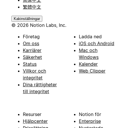
简体中文
繁體中文
Kakinställningar
© 2026 Notion Labs, Inc.
Företag
Ladda ned
Om oss
iOS och Android
Karriärer
Mac och
Säkerhet
Windows
Status
Kalender
Villkor och
Web Clipper
integritet
Dina rättigheter
till integritet
Resurser
Notion för
Hjälpcenter
Enterprise