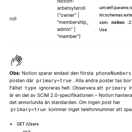
Notion-
arbetsyteroll
urn:ietf:params:
("owner" |
im:schemas:ext
roll
"membership_
sion:
notion
:2
admin" |
Use
"member")
Obs:
Notion sparar endast den första
phoneNumbers
posten där
. Alla andra poster tas bor
primary=true
Fältet
ignoreras helt. Observera att
i
type
primary
är en del av SCIM 2.0-specifikationen – Notion hantera
det annorlunda än standarden. Om ingen post har
kommer inget telefonnummer att spa
primary=true
GET /Users