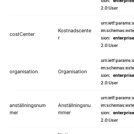
sion:
enterpris
2.0:User
urn:ietf:params:
Kostnadscente
im:schemas:ext
costCenter
r
sion:
enterpris
2.0:User
urn:ietf:params:
im:schemas:ext
organisation
Organisation
sion:
enterpris
2.0:User
urn:ietf:params:
anställningsnum
Anställningsnu
im:schemas:ext
mer
mmer
sion:
enterpris
2.0:User