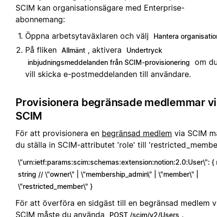
SCIM kan organisationsägare med Enterprise-
abonnemang:
Öppna arbetsytaväxlaren och välj
Hantera organisatio
På fliken
, aktivera
Allmänt
Undertryck
om du
inbjudningsmeddelanden från SCIM-provisionering
vill skicka e-postmeddelanden till användare.
Provisionera begränsade medlemmar v
SCIM
För att provisionera en
begränsad medlem
via SCIM m
du ställa in SCIM-attributet 'role' till 'restricted_membe
\"urn:ietf:params:scim:schemas:extension:notion:2.0:User\": { r
string // \"owner\" | \"membership_admin\" | \"member\" |
\"restricted_member\" }
För att överföra en sidgäst till en begränsad medlem v
SCIM måste du använda
.
POST /scim/v2/Users