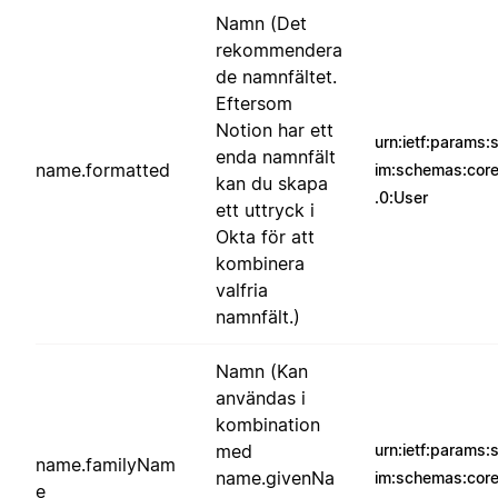
Namn (Det
rekommendera
de namnfältet.
Eftersom
Notion har ett
urn:ietf:params:
enda namnfält
name.formatted
im:schemas:core
kan du skapa
.0:User
ett uttryck i
Okta för att
kombinera
valfria
namnfält.)
Namn (Kan
användas i
kombination
med
urn:ietf:params:
name.familyNam
name.givenNa
im:schemas:core
e