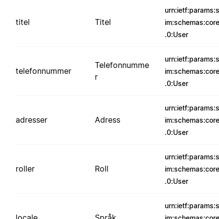
urn:ietf:params:
titel
Titel
im:schemas:core
.0:User
urn:ietf:params:
Telefonnumme
telefonnummer
im:schemas:core
r
.0:User
urn:ietf:params:
adresser
Adress
im:schemas:core
.0:User
urn:ietf:params:
roller
Roll
im:schemas:core
.0:User
urn:ietf:params:
locale
Språk
im:schemas:core