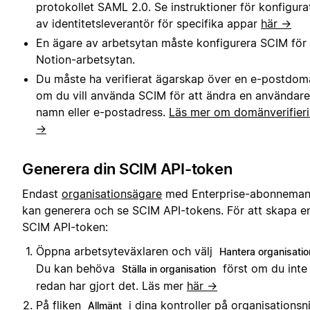
protokollet SAML 2.0. Se instruktioner för konfigura
av identitetsleverantör för specifika appar
här →
En ägare av arbetsytan måste konfigurera SCIM för
Notion-arbetsytan.
Du måste ha verifierat ägarskap över en e-postdom
om du vill använda SCIM för att ändra en användar
namn eller e-postadress.
Läs mer om domänverifier
→
Generera din SCIM API-token
Endast
organisationsägare
med Enterprise-abonnema
kan generera och se SCIM API-tokens. För att skapa e
SCIM API-token:
Öppna arbetsyteväxlaren och välj
Hantera organisatio
Du kan behöva
först om du inte
Ställa in organisation
redan har gjort det. Läs mer
här →
På fliken
i dina kontroller på organisationsn
Allmänt