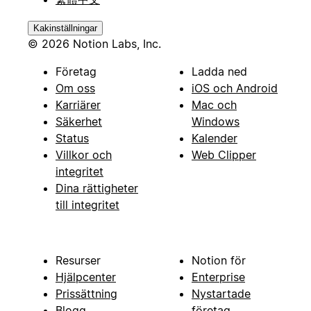
Kakinställningar
© 2026 Notion Labs, Inc.
Företag
Ladda ned
Om oss
iOS och Android
Karriärer
Mac och
Säkerhet
Windows
Status
Kalender
Villkor och
Web Clipper
integritet
Dina rättigheter
till integritet
Resurser
Notion för
Hjälpcenter
Enterprise
Prissättning
Nystartade
Blogg
företag