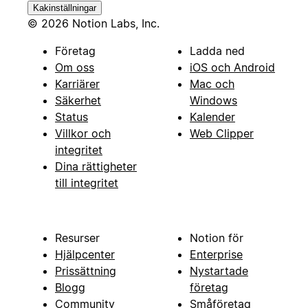
Kakinställningar
© 2026 Notion Labs, Inc.
Företag
Ladda ned
Om oss
iOS och Android
Karriärer
Mac och
Säkerhet
Windows
Status
Kalender
Villkor och
Web Clipper
integritet
Dina rättigheter
till integritet
Resurser
Notion för
Hjälpcenter
Enterprise
Prissättning
Nystartade
Blogg
företag
Community
Småföretag