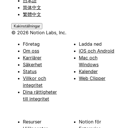
日本語
简体中文
繁體中文
Kakinställningar
© 2026 Notion Labs, Inc.
Företag
Ladda ned
Om oss
iOS och Android
Karriärer
Mac och
Säkerhet
Windows
Status
Kalender
Villkor och
Web Clipper
integritet
Dina rättigheter
till integritet
Resurser
Notion för