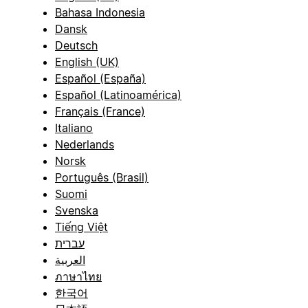
Bahasa Indonesia
Dansk
Deutsch
English (UK)
Español (España)
Español (Latinoamérica)
Français (France)
Italiano
Nederlands
Norsk
Português (Brasil)
Suomi
Svenska
Tiếng Việt
עברית
العربية
ภาษาไทย
한국어