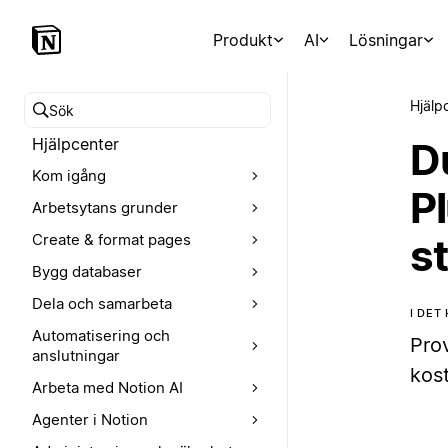
Produkt
AI
Lösningar
Hjälp
Sök i hjälpcentret
Hjälpcenter
Du
Kom igång
P
Arbetsytans grunder
Create & format pages
st
Bygg databaser
Dela och samarbeta
I DET
Automatisering och
Prov
anslutningar
kos
Arbeta med Notion AI
Agenter i Notion