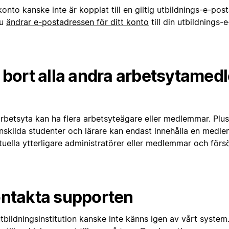
konto kanske inte är kopplat till en giltig utbildnings-e-posta
du
ändrar e-postadressen för ditt konto
till din utbildnings-
 bort alla andra arbetsytame
arbetsyta kan ha flera arbetsyteägare eller medlemmar. P
enskilda studenter och lärare kan endast innehålla en medle
tuella ytterligare administratörer eller medlemmar och förs
ntakta supporten
tbildningsinstitution kanske inte känns igen av vårt syste