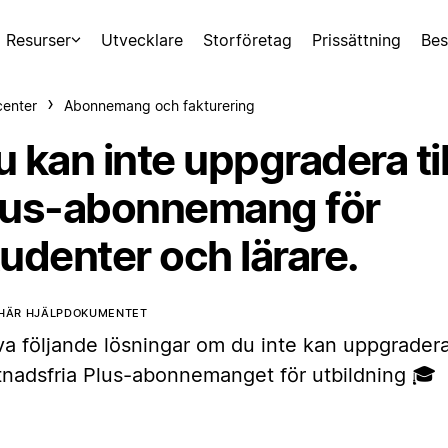
Resurser
Utvecklare
Storföretag
Prissättning
Bes
center
Abonnemang och fakturering
 kan inte uppgradera til
lus-abonnemang för
udenter och lärare.
 HÄR HJÄLPDOKUMENTET
a följande lösningar om du inte kan uppgradera 
tnadsfria Plus-abonnemanget för utbildning 🎓