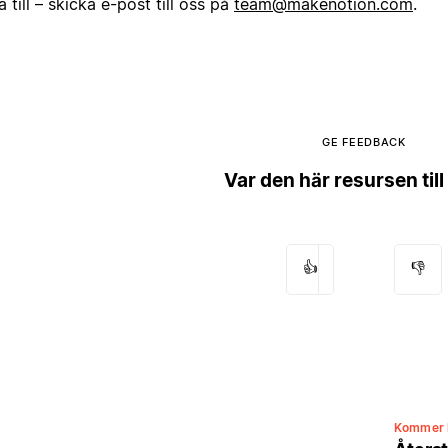
a till – skicka e-post till oss på
team@makenotion.com
.
GE FEEDBACK
Var den här resursen till
👍
👎
Kommer 