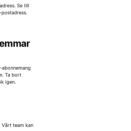
dress. Se till
e-postadress.
dlemmar
lus-abonnemang
m. Ta bort
ök igen.
m. Vårt team kan