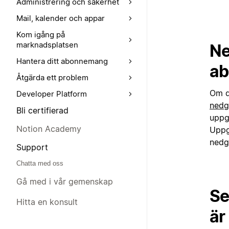
Administrering och säkerhet
Mail, kalender och appar
Kom igång på
marknadsplatsen
Ne
Hantera ditt abonnemang
ab
Åtgärda ett problem
Om d
Developer Platform
nedg
Bli certifierad
uppg
Notion Academy
Uppg
nedg
Support
Chatta med oss
Gå med i vår gemenskap
Se
Hitta en konsult
är