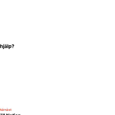
 hjälp?
härnäst