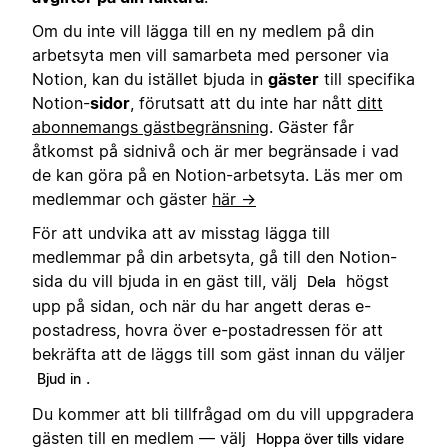
Om du inte vill lägga till en ny medlem på din
arbetsyta men vill samarbeta med personer via
Notion, kan du istället bjuda in
gäster
till specifika
Notion-
sidor
, förutsatt att du inte har nått
ditt
abonnemangs gästbegränsning
. Gäster får
åtkomst på sidnivå och är mer begränsade i vad
de kan göra på en Notion-arbetsyta. Läs mer om
medlemmar och gäster
här →
För att undvika att av misstag lägga till
medlemmar på din arbetsyta, gå till den Notion-
sida du vill bjuda in en gäst till, välj
högst
Dela
upp på sidan, och när du har angett deras e-
postadress, hovra över e-postadressen för att
bekräfta att de läggs till som gäst innan du väljer
.
Bjud in
Du kommer att bli tillfrågad om du vill uppgradera
gästen till en medlem — välj
Hoppa över tills vidare