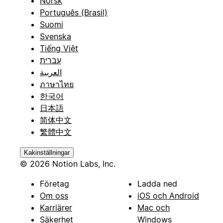
Norsk
Português (Brasil)
Suomi
Svenska
Tiếng Việt
עברית
العربية
ภาษาไทย
한국어
日本語
简体中文
繁體中文
Kakinställningar
© 2026 Notion Labs, Inc.
Företag
Ladda ned
Om oss
iOS och Android
Karriärer
Mac och
Säkerhet
Windows