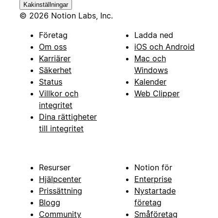
Kakinställningar
© 2026 Notion Labs, Inc.
Företag
Ladda ned
Om oss
iOS och Android
Karriärer
Mac och
Säkerhet
Windows
Status
Kalender
Villkor och
Web Clipper
integritet
Dina rättigheter
till integritet
Resurser
Notion för
Hjälpcenter
Enterprise
Prissättning
Nystartade
Blogg
företag
Community
Småföretag