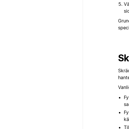
Vä
si
Grun
speci
Sk
Skrä
hante
Vanl
Fy
s
Fy
kä
Ti