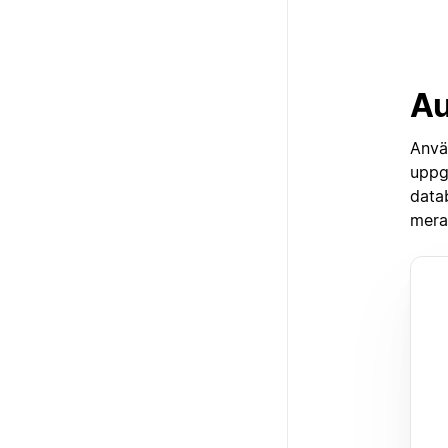
Au
Anvä
uppg
data
mera