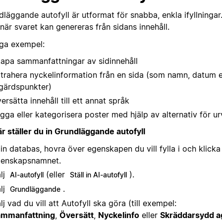
läggande autofyll är utformat för snabba, enkla ifyllningar
när svaret kan genereras från sidans innehåll.
iga exempel:
apa sammanfattningar av sidinnehåll
trahera nyckelinformation från en sida (som namn, datum e
gärdspunkter)
ersätta innehåll till ett annat språk
gga eller kategorisera poster med hjälp av alternativ för urva
är ställer du in Grundläggande autofyll
din databas, hovra över egenskapen du vill fylla i och klicka
enskapsnamnet.
lj
(eller
).
AI-autofyll
Ställ in AI-autofyll
lj
.
Grundläggande
lj vad du vill att Autofyll ska göra (till exempel:
ammanfattning
,
Översätt
,
Nyckelinfo
eller
Skräddarsydd ag