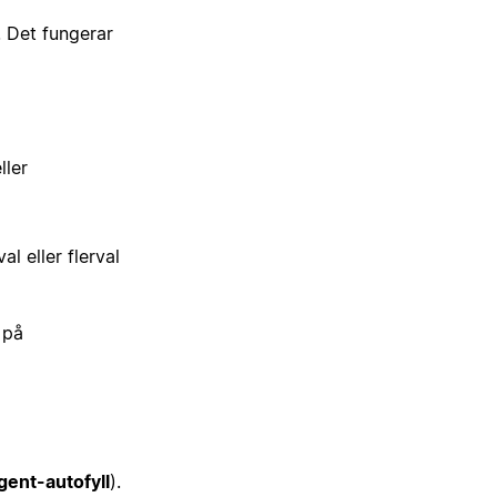
. Det fungerar
ller
l eller flerval
 på
ent-autofyll
).