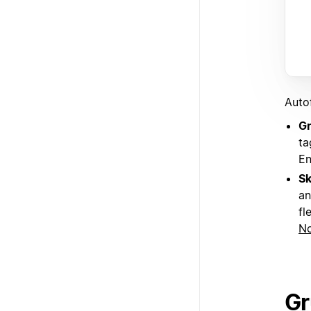
Autof
Gr
ta
En
Sk
an
fl
No
Gr