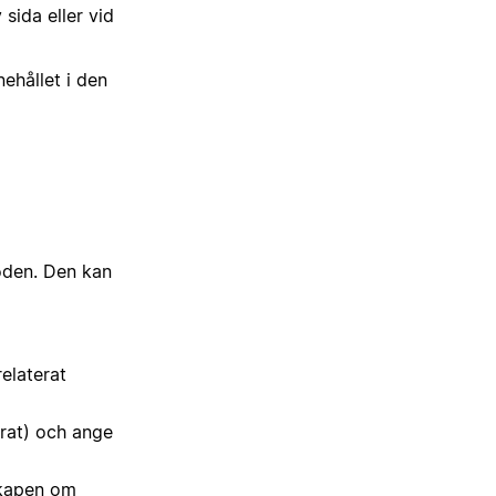
sida eller vid
ehållet i den
löden. Den kan
relaterat
erat) och ange
skapen om