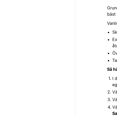
Grund
bäst 
Vanl
Sk
Ex
åt
Öv
Ta
Så h
I 
eg
Vä
Vä
Vä
S