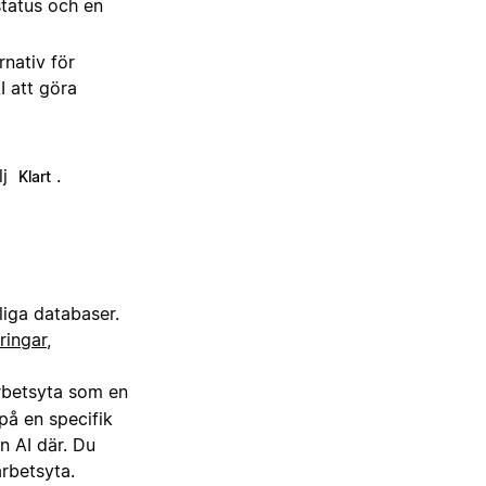
status och en
nativ för
I att göra
lj
.
Klart
liga databaser.
ringar
,
 arbetsyta som en
på en specifik
n AI där. Du
arbetsyta.