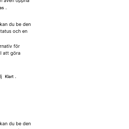
an även öppna
.
as
l kan du be den
status och en
nativ för
I att göra
lj
.
Klart
l kan du be den