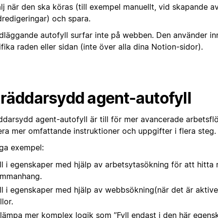
lj när den ska köras (till exempel manuellt, vid skapande av 
dredigeringar) och spara.
dläggande autofyll surfar inte på webben. Den använder inn
fika raden eller sidan (inte över alla dina Notion-sidor).
räddarsydd agent-autofyll
ddarsydd agent-autofyll är till för mer avancerade arbetsf
ra mer omfattande instruktioner och uppgifter i flera steg.
iga exempel:
ll i egenskaper med hjälp av arbetsytasökning för att hitta 
ammanhang.
ll i egenskaper med hjälp av webbsökning
(när det är aktiv
llor.
llämpa mer komplex logik som ”Fyll endast i den här egen