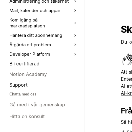
Administrering och säkerhet
Mail, kalender och appar
Kom igång på
marknadsplatsen
Sk
Hantera ditt abonnemang
Du k
Åtgärda ett problem
Developer Platform
Bli certifierad
Att 
Notion Academy
Ente
Support
AI at
AI-kr
Chatta med oss
Gå med i vår gemenskap
Frå
Hitta en konsult
Så h