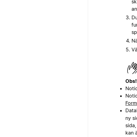
sk
an
Du
fu
sp
Nä
Vä
Obs!
Noti
Notio
Form
Data
ny s
sida
kan ä