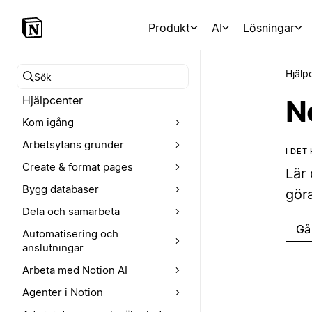
Produkt
AI
Lösningar
Hjälp
Sök i hjälpcentret
Hjälpcenter
N
Kom igång
Arbetsytans grunder
I DET
Create & format pages
Lär
Bygg databaser
gör
Dela och samarbeta
Gå 
Automatisering och
anslutningar
Arbeta med Notion AI
Agenter i Notion