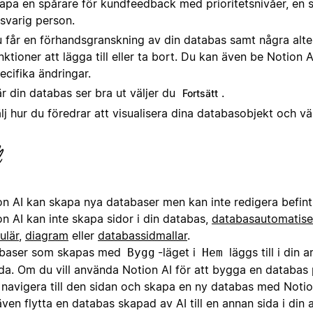
apa en spårare för kundfeedback med prioritetsnivåer, en 
svarig person.
 får en förhandsgranskning av din databas samt några alter
nktioner att lägga till eller ta bort. Du kan även be Notion A
ecifika ändringar.
r din databas ser bra ut väljer du
.
Fortsätt
lj hur du föredrar att visualisera dina databasobjekt och vä
on AI kan skapa nya databaser men kan inte redigera befint
n AI kan inte skapa sidor i din databas,
databasautomatise
ulär
,
diagram
eller
databassidmallar
.
baser som skapas med
-läget i
läggs till i din
Bygg
Hem
ida. Om du vill använda Notion AI för att bygga en databas 
, navigera till den sidan och skapa en ny databas med Notio
ven flytta en databas skapad av AI till en annan sida i din 