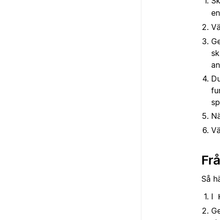
Sk
en
Vä
Ge
sk
an
Du
fu
sp
Nä
Vä
Fr
Så h
I
Ge