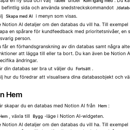
apa en ny sida och välj
under
. Du k
Tabell
Kom igång med
 befintlig sida och använda snedstreckskommandot
/datab
lj
i menyn som visas.
Skapa med AI
 Notion AI detaljer om den databas du vill ha. Till exempe
apa en spårare för kundfeedback med prioritetsnivåer, en 
svarig person.
 får en förhandsgranskning av din databas samt några alter
nktioner att lägga till eller ta bort. Du kan även be Notion A
ecifika ändringar.
r din databas ser bra ut väljer du
.
Fortsätt
lj hur du föredrar att visualisera dina databasobjekt och vä
ån Hem
är skapar du en databas med Notion AI från
:
Hem
, växla till
-läge i Notion AI-widgeten.
Hem
Bygg
 Notion AI detaljer om den databas du vill ha. Till exempe