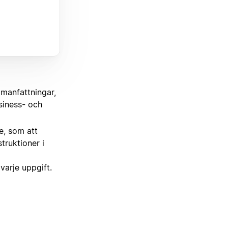
mmanfattningar,
siness- och
e, som att
truktioner i
varje uppgift.