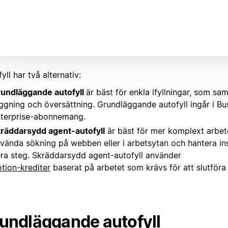
yll har två alternativ:
undläggande autofyll
är bäst för enkla ifyllningar, som sa
ggning och översättning. Grundläggande autofyll ingår i Bu
terprise-abonnemang.
räddarsydd agent-autofyll
är bäst för mer komplext arbet
vända sökning på webben eller i arbetsytan och hantera ins
era steg. Skräddarsydd agent-autofyll använder
tion-krediter
baserat på arbetet som krävs för att slutföra 
undläggande autofyll