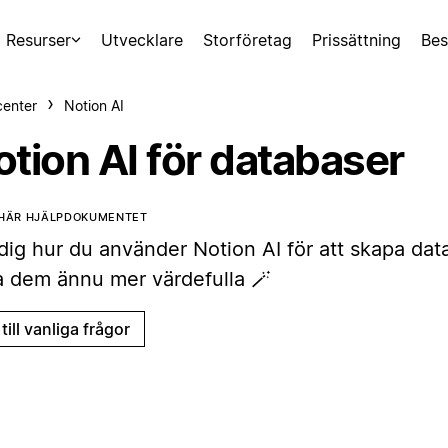
Resurser
Utvecklare
Storföretag
Prissättning
Bes
center
Notion AI
otion AI för databaser
 HÄR HJÄLPDOKUMENTET
 dig hur du använder Notion AI för att skapa da
a dem ännu mer värdefulla 🪄
till vanliga frågor