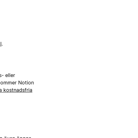
I
.
- eller
kommer Notion
a kostnadsfria