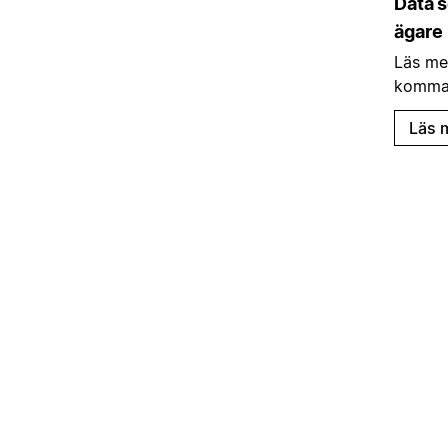
Data s
ägare
Läs me
komma 
Läs 