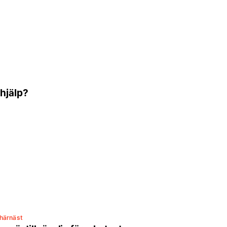
 hjälp?
härnäst