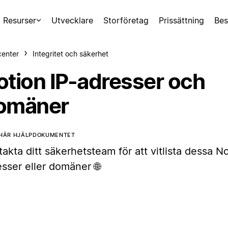
Resurser
Utvecklare
Storföretag
Prissättning
Bes
center
Integritet och säkerhet
otion IP-adresser och
omäner
 HÄR HJÄLPDOKUMENTET
akta ditt säkerhetsteam för att vitlista dessa No
sser eller domäner 🌐