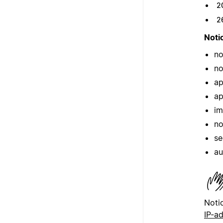
2
2
Noti
no
no
ap
ap
im
no
se
au
Noti
IP-a