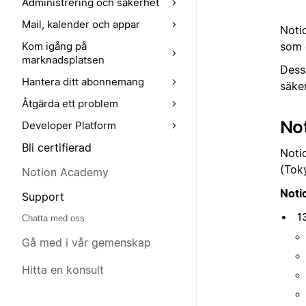
Administrering och säkerhet
Mail, kalender och appar
Notio
som d
Kom igång på
marknadsplatsen
Dessa
Hantera ditt abonnemang
säker
Åtgärda ett problem
No
Developer Platform
Bli certifierad
Noti
(Tok
Notion Academy
Noti
Support
1
Chatta med oss
Gå med i vår gemenskap
Hitta en konsult