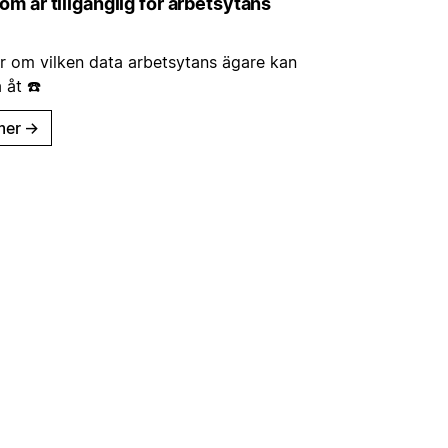
om är tillgänglig för arbetsytans
r om vilken data arbetsytans ägare kan
åt ☎️
mer
→