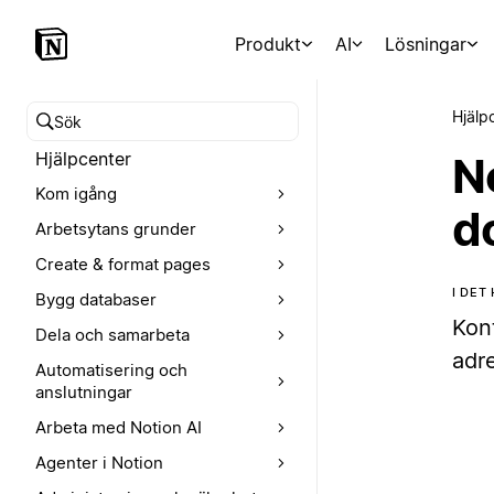
Produkt
AI
Lösningar
Hjälp
Sök i hjälpcentret
Hjälpcenter
N
Kom igång
d
Arbetsytans grunder
Create & format pages
I DET
Bygg databaser
Kont
Dela och samarbeta
adre
Automatisering och
anslutningar
Arbeta med Notion AI
Agenter i Notion