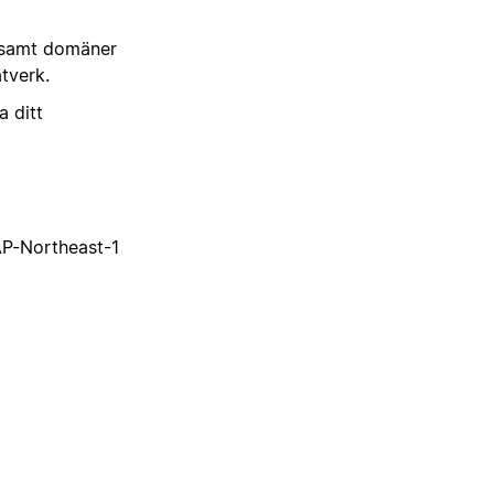
r, samt domäner
ätverk.
a ditt
AP-Northeast-1