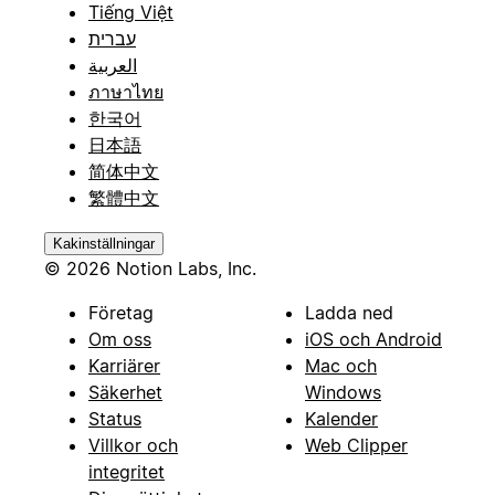
Tiếng Việt
עברית
العربية
ภาษาไทย
한국어
日本語
简体中文
繁體中文
Kakinställningar
© 2026 Notion Labs, Inc.
Företag
Ladda ned
Om oss
iOS och Android
Karriärer
Mac och
Säkerhet
Windows
Status
Kalender
Villkor och
Web Clipper
integritet