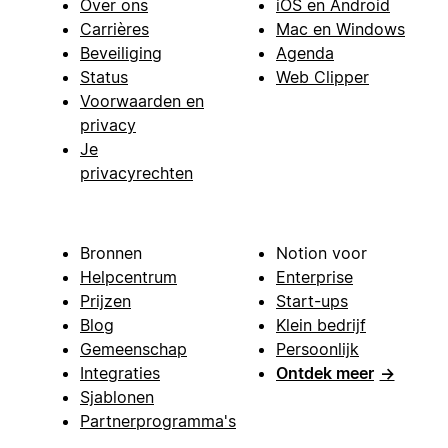
Over ons
iOS en Android
Carrières
Mac en Windows
Beveiliging
Agenda
Status
Web Clipper
Voorwaarden en
privacy
Je
privacyrechten
Bronnen
Notion voor
Helpcentrum
Enterprise
Prijzen
Start-ups
Blog
Klein bedrijf
Gemeenschap
Persoonlijk
Integraties
Ontdek meer
→
Sjablonen
Partnerprogramma's