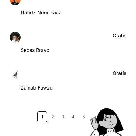
Hafidz Noor Fauzi
Gratis
Sebas Bravo
Gratis
Zainab Fawzul
1
2
3
4
5
→