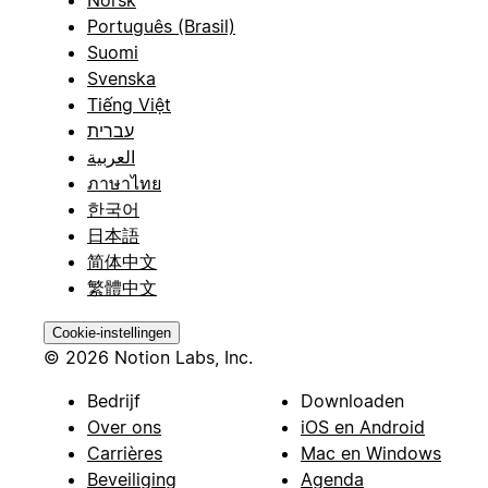
Português (Brasil)
Suomi
Svenska
Tiếng Việt
עברית
العربية
ภาษาไทย
한국어
日本語
简体中文
繁體中文
Cookie-instellingen
© 2026 Notion Labs, Inc.
Bedrijf
Downloaden
Over ons
iOS en Android
Carrières
Mac en Windows
Beveiliging
Agenda