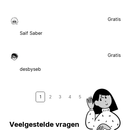
Gratis
Saif Saber
Gratis
desbyseb
1
2
3
4
5
→
Veelgestelde vragen