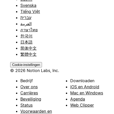
Svenska
Tiếng Việt
עברית
العربية
ภาษาไทย
한국어
日本語
简体中文
繁體中文
Cookie-instellingen
© 2026 Notion Labs, Inc.
Bedrijf
Downloaden
Over ons
iOS en Android
Carrières
Mac en Windows
Beveiliging
Agenda
Status
Web Clipper
Voorwaarden en