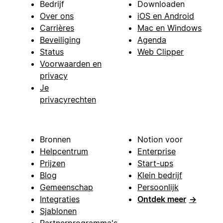
Bedrijf
Downloaden
Over ons
iOS en Android
Carrières
Mac en Windows
Beveiliging
Agenda
Status
Web Clipper
Voorwaarden en
privacy
Je
privacyrechten
Bronnen
Notion voor
Helpcentrum
Enterprise
Prijzen
Start-ups
Blog
Klein bedrijf
Gemeenschap
Persoonlijk
Integraties
Ontdek meer
→
Sjablonen
Partnerprogramma's