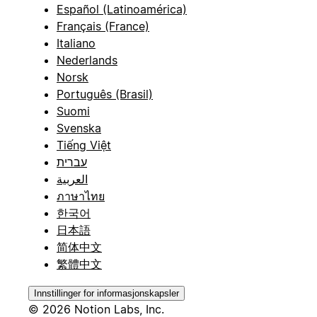
Español (Latinoamérica)
Français (France)
Italiano
Nederlands
Norsk
Português (Brasil)
Suomi
Svenska
Tiếng Việt
עברית
العربية
ภาษาไทย
한국어
日本語
简体中文
繁體中文
Innstillinger for informasjonskapsler
© 2026 Notion Labs, Inc.