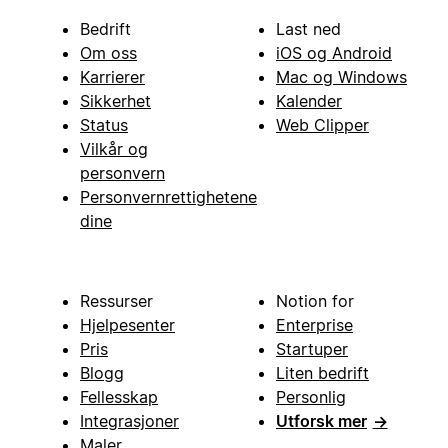
Bedrift
Last ned
Om oss
iOS og Android
Karrierer
Mac og Windows
Sikkerhet
Kalender
Status
Web Clipper
Vilkår og
personvern
Personvernrettighetene
dine
Ressurser
Notion for
Hjelpesenter
Enterprise
Pris
Startuper
Blogg
Liten bedrift
Fellesskap
Personlig
Integrasjoner
Utforsk mer
→
Maler