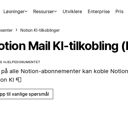
Løsninger
Ressurser
Utviklere
Enterprise
Pris
esenter
Notion KI-tilkoblinger
tion Mail KI-tilkobling 
TE HJELPEDOKUMENTET
e på alle Notion-abonnementer kan koble Notion 
on KI 📮
pp til vanlige spørsmål