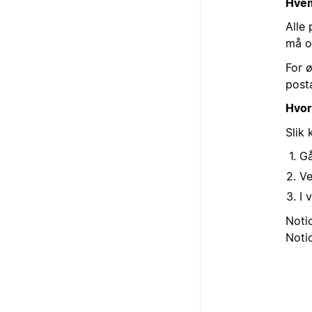
Hvem
Alle
må o
For 
post
Hvor
Slik 
Gå
V
I 
Notio
Notio