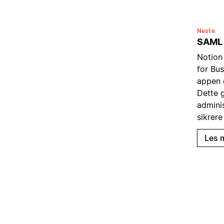
Neste
SAML
Notion 
for Bus
appen 
Dette g
admini
sikrere
Les 