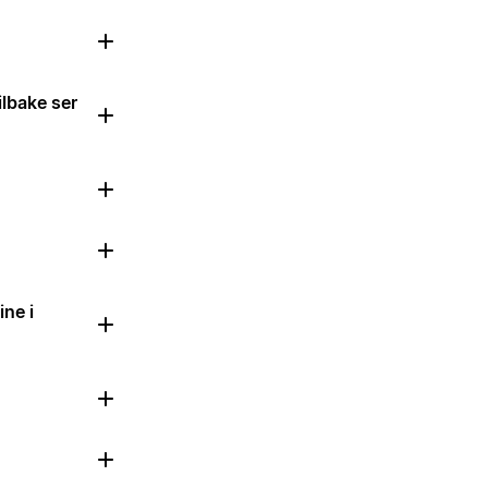
ilbake ser
ine i