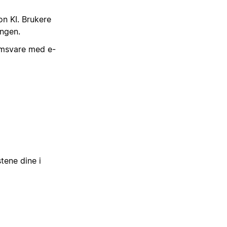
on KI. Brukere
ingen.
amsvare med e-
tene dine i