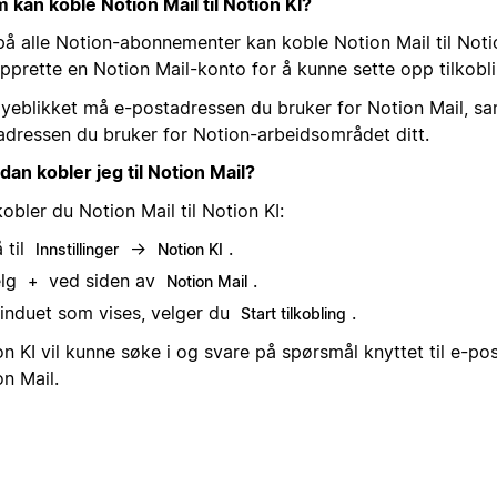
 kan koble Notion Mail til Notion KI?
 på alle Notion-abonnementer kan koble Notion Mail til Noti
pprette en Notion Mail-konto for å kunne sette opp tilkobl
øyeblikket må e-postadressen du bruker for Notion Mail, s
adressen du bruker for Notion-arbeidsområdet ditt.
dan kobler jeg til Notion Mail?
kobler du Notion Mail til Notion KI:
 til
→
.
Innstillinger
Notion KI
elg
ved siden av
.
+
Notion Mail
vinduet som vises, velger du
.
Start tilkobling
n KI vil kunne søke i og svare på spørsmål knyttet til e-pos
n Mail.