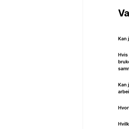
Va
Kan j
Hvis
bruke
sam
Kan 
arbe
Hvorf
Hvilk