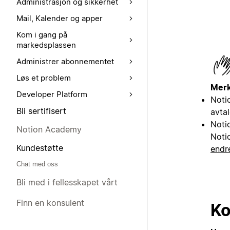
Administrasjon og sikkerhet
Mail, Kalender og apper
Kom i gang på
markedsplassen
Administrer abonnementet
Løs et problem
Merk
Developer Platform
Notio
Bli sertifisert
avtal
Noti
Notion Academy
Notio
Kundestøtte
endr
Chat med oss
Bli med i fellesskapet vårt
Finn en konsulent
Ko