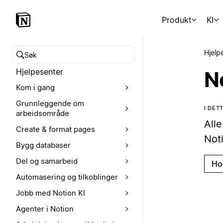
Produkt
KI
Hjelp
Søk i hjelpesenteret
Hjelpesenter
No
Kom i gang
Grunnleggende om
I DET
arbeidsområde
All
Create & format pages
Noti
Bygg databaser
Del og samarbeid
Ho
Automasering og tilkoblinger
Jobb med Notion KI
Agenter i Notion