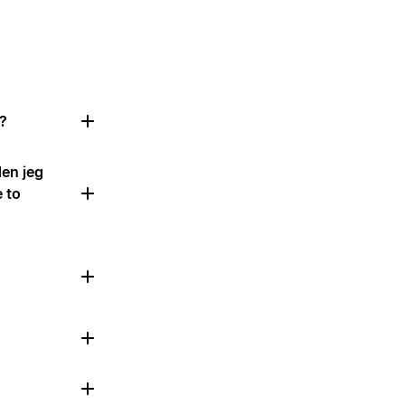
l?
den jeg
e to