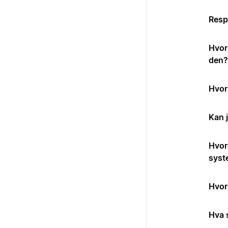
Resp
Hvor 
den?
Hvor 
Kan 
Hvord
syst
Hvor
Hva 