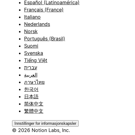
Español (Latinoamérica)
Français (France)
Italiano
Nederlands
Norsk
Português (Brasil)
Suomi
Svenska
Tiếng Việt
עברית
العربية
ภาษาไทย
한국어
日本語
简体中文
繁體中文
Innstillinger for informasjonskapsler
© 2026 Notion Labs, Inc.