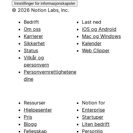
Innstillinger for informasjonskapsler
© 2026 Notion Labs, Inc.
Bedrift
Last ned
Om oss
iOS og Android
Karrierer
Mac og Windows
Sikkerhet
Kalender
Status
Web Clipper
Vilkår og
personvern
Personvernrettighetene
dine
Ressurser
Notion for
Hjelpesenter
Enterprise
Pris
Startuper
Blogg
Liten bedrift
Fellesskap
Personlig