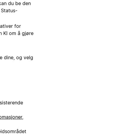
 kan du be den
 Status-
ativer for
n KI om å gjøre
e dine, og velg
sisterende
omasjoner
,
beidsområdet