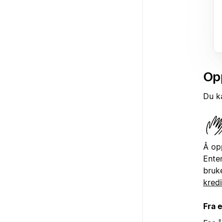
Opp
Du k
Å op
Ente
bruke
kredi
Fra 