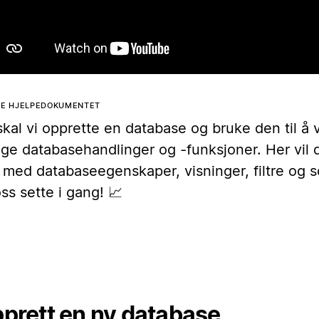
TE HJELPEDOKUMENTET
kal vi opprette en database og bruke den til å 
ige databasehandlinger og -funksjoner. Her vil 
 med databaseegenskaper, visninger, filtre og s
ss sette i gang! 📈
prett en ny database