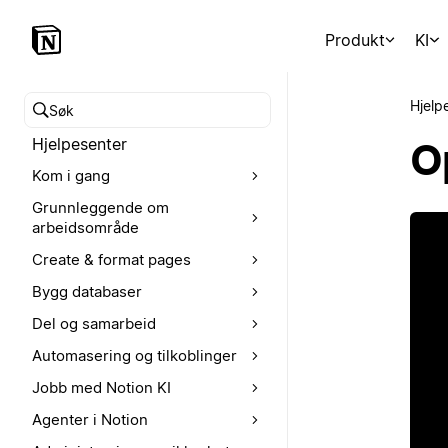
Produkt
KI
Hjelp
Søk i hjelpesenteret
Hjelpesenter
O
Kom i gang
Grunnleggende om
arbeidsområde
Create & format pages
Bygg databaser
Del og samarbeid
Automasering og tilkoblinger
Jobb med Notion KI
Agenter i Notion