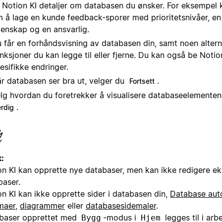
 Notion KI detaljer om databasen du ønsker. For eksempel
 å lage en kunde feedback-sporer med prioritetsnivåer, en
enskap og en ansvarlig.
 får en forhåndsvisning av databasen din, samt noen altern
nksjoner du kan legge til eller fjerne. Du kan også be Notio
esifikke endringer.
r databasen ser bra ut, velger du
.
Fortsett
lg hvordan du foretrekker å visualisere databaseelementen
.
erdig
:
on KI kan opprette nye databaser, men kan ikke redigere ek
baser.
on KI kan ikke opprette sider i databasen din,
Database aut
maer
,
diagrammer
eller
databasesidemaler
.
baser opprettet med
-modus i
legges til i ar
Bygg
Hjem