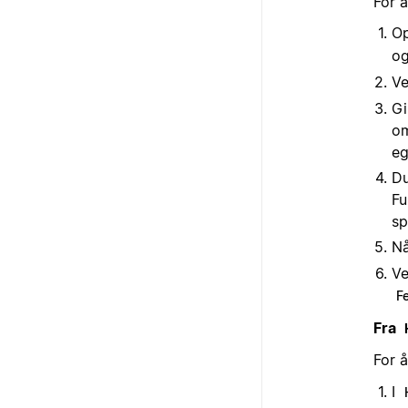
For 
Op
og
V
Gi
om
eg
Du
Fu
sp
Nå
Ve
F
Fra
For 
I