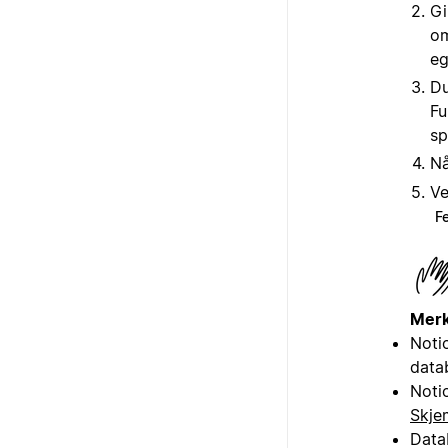
Gi
om
eg
Du
Fu
sp
Nå
Ve
F
Merk
Noti
data
Noti
Skje
Data