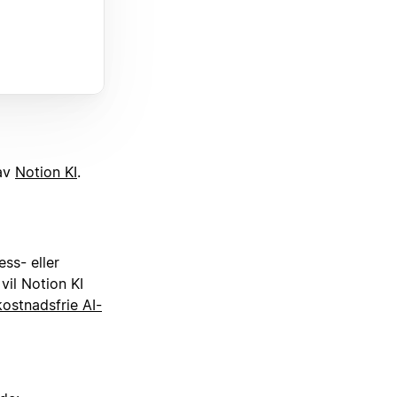
 av
Notion KI
.
ss- eller
il Notion KI
kostnadsfrie AI-