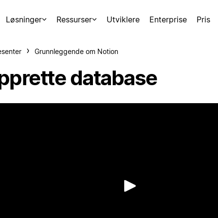
Løsninger
Ressurser
Utviklere
Enterprise
Pris
esenter
Grunnleggende om Notion
pprette database
Spill av