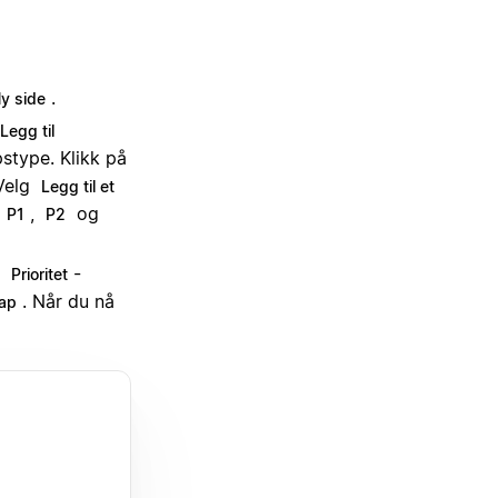
.
y side
Legg til
stype. Klikk på
 Velg
Legg til et
m
,
og
P1
P2
r
-
Prioritet
. Når du nå
ap