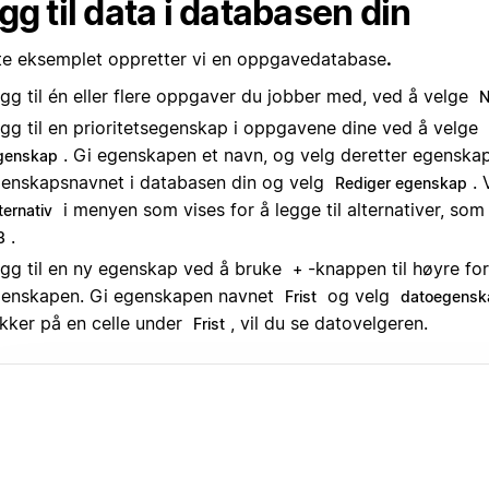
gg til data i databasen din
tte eksemplet oppretter vi en oppgavedatabase
.
gg til én eller flere oppgaver du jobber med, ved å velge
N
gg til en prioritetsegenskap i oppgavene dine ved å velge
. Gi egenskapen et navn, og velg deretter egenskap
genskap
enskapsnavnet i databasen din og velg
.
Rediger egenskap
i menyen som vises for å legge til alternativer, so
ternativ
.
3
gg til en ny egenskap ved å bruke
-knappen til høyre fo
+
enskapen. Gi egenskapen navnet
og velg
Frist
datoegensk
ikker på en celle under
, vil du se datovelgeren.
Frist