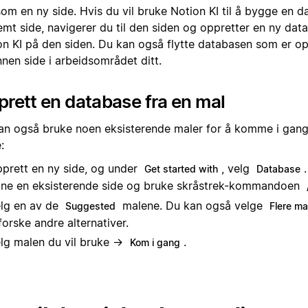
som en ny side. Hvis du vil bruke Notion KI til å bygge en 
emt side, navigerer du til den siden og oppretter en ny da
n KI på den siden. Du kan også flytte databasen som er oppr
nen side i arbeidsområdet ditt.
rett en database fra en mal
an også bruke noen eksisterende maler for å komme i gang!
:
prett en ny side, og under
, velg
Get started with
Database
ne en eksisterende side og bruke skråstrek-kommandoen
lg en av de
malene. Du kan også velge
Suggested
Flere ma
forske andre alternativer.
lg malen du vil bruke →
.
Kom i gang