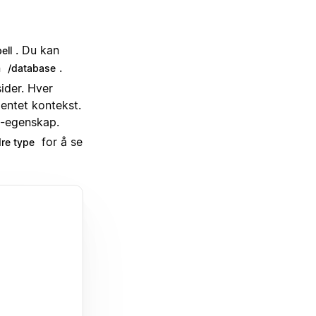
. Du kan
ell
n
.
/database
ider. Hver
mentet kontekst.
s-egenskap.
for å se
re type