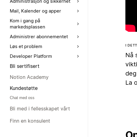
Administrasjon og sikkerhet
Mail, Kalender og apper
Kom i gang på
markedsplassen
Administrer abonnementet
I DET
Løs et problem
Nå s
Developer Platform
vikt
Bli sertifisert
deg
Notion Academy
La o
Kundestøtte
Chat med oss
Bli med i fellesskapet vårt
Finn en konsulent
Op