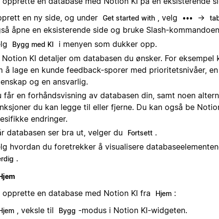
å opprette en database med Notion KI på en eksisterende si
prett en ny side, og under
, velg
→
Get started with
•••
tab
så åpne en eksisterende side og bruke Slash-kommandoe
elg
i menyen som dukker opp.
Bygg med KI
 Notion KI detaljer om databasen du ønsker. For eksempel
 å lage en kunde feedback-sporer med prioritetsnivåer, en
enskap og en ansvarlig.
 får en forhåndsvisning av databasen din, samt noen altern
nksjoner du kan legge til eller fjerne. Du kan også be Notio
esifikke endringer.
r databasen ser bra ut, velger du
.
Fortsett
lg hvordan du foretrekker å visualisere databaseelementen
.
erdig
Hjem
å opprette en database med Notion KI fra
:
Hjem
, veksle til
-modus i Notion KI-widgeten.
Hjem
Bygg