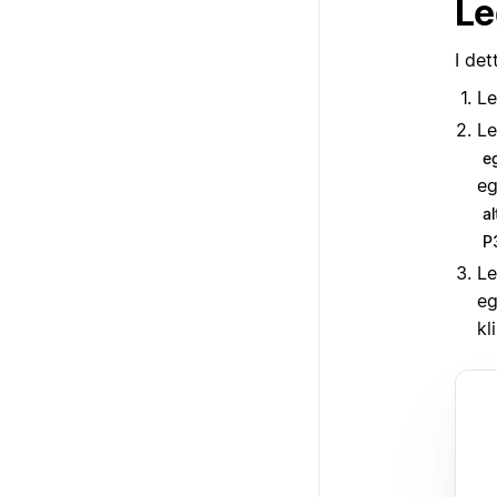
Le
I de
Le
Le
e
eg
al
P
Le
eg
kl