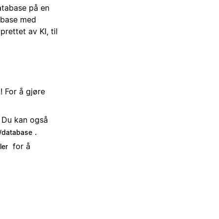
database på en
tabase med
ettet av KI, til
 For å gjøre
. Du kan også
.
/database
for å
ler