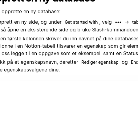
å opprette en ny database:
prett en ny side, og under
, velg
→
Get started with
•••
tab
så åpne en eksisterende side og bruke Slash-kommandoe
den første kolonnen skriver du inn navnet på dine databases
lonne i en Notion-tabell tilsvarer en egenskap som gir ele
 oss legge til en oppgave som et eksempel, samt en Statu
ikk på et egenskapsnavn, deretter
og
Rediger egenskap
End
le egenskapsvalgene dine.