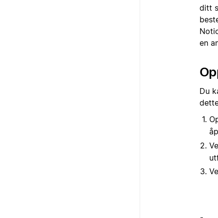
ditt 
best
Notio
en an
Opp
Du k
dette
Op
åp
Ve
ut
Ve