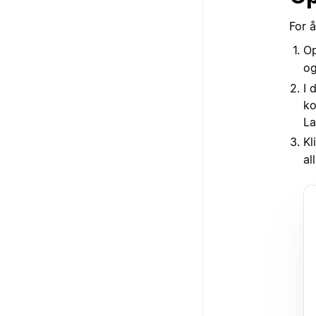
For 
Op
og
I 
ko
La
Kl
al