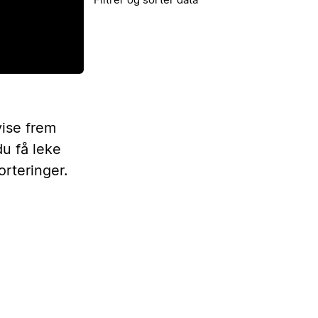
vise frem
du få leke
orteringer.