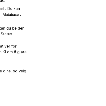
de:
. Du kan
ell
n
.
/database
 kan du be den
 Status-
ativer for
n KI om å gjøre
e dine, og velg