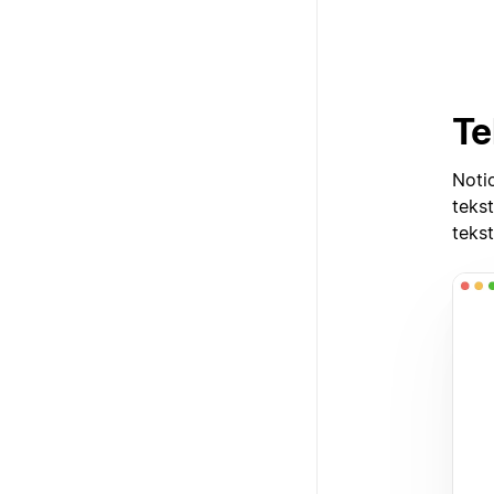
Te
Noti
teks
teks