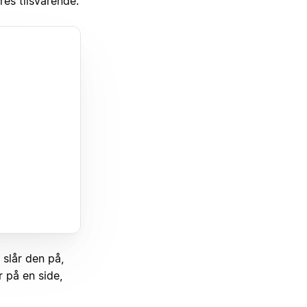
dres tilsvarende.
slår den på,
r på en side,