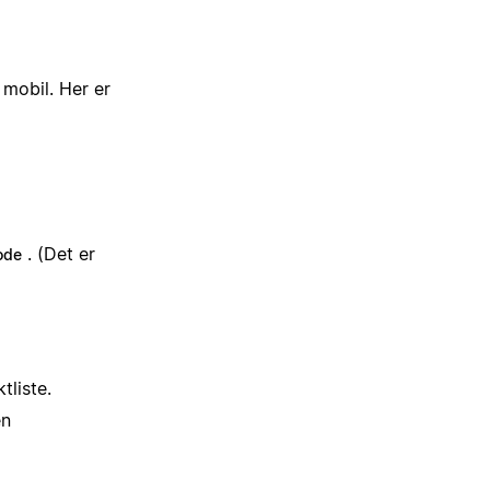
 mobil. Her er
. (Det er
ode
tliste.
en