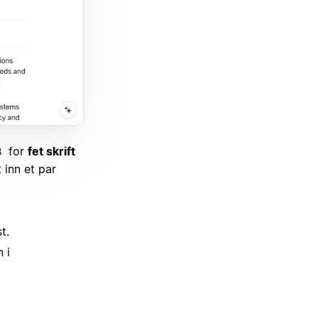
for
fet skrift
B
 inn et par
t.
 i