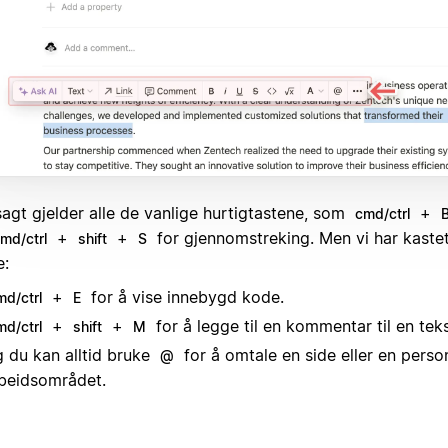
sagt gjelder alle de vanlige hurtigtastene, som
+
cmd/ctrl
+
+
for gjennomstreking. Men vi har kastet
md/ctrl
shift
S
e:
+
for å vise innebygd kode.
md/ctrl
E
+
+
for å legge til en kommentar til en teks
md/ctrl
shift
M
 du kan alltid bruke
for å omtale en side eller en person
@
beidsområdet.