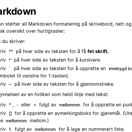
arkdown
on støtter all Markdown-formatering på skrivebord, nett og
sk oversikt over hurtigtaster:
 du skriver:
riv
på hver side av teksten for å få
fet skrift.
**
riv
på hver side av teksten for å
kursivere.
*
riv
på hver side av teksten for å opprette en
`
innebygd k
mbolet til venstre for 1-tasten).
riv
på hver side av teksten for å gjennomstreke.
~
ynnelsen av en hvilken som helst linje med tekst:
riv
,
eller
fulgt av
for å opprette en punk
*
-
+
mellomrom
riv
for å opprette en avmerkingsboks for gjøremål. (Ut
[]
oe
mellom.)
mellomrom
riv
fulgt av
for å lage en nummerert liste.
1.
mellomrom