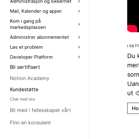
Administrasjon og sikkerhet
Mail, Kalender og apper
Kom i gang på
markedsplassen
Administrer abonnementet
I DET
Løs et problem
Du k
Developer Platform
merk
Bli sertifisert
som 
Notion Academy
Uans
Kundestøtte
ut 
Chat med oss
Ho
Bli med i fellesskapet vårt
Finn en konsulent