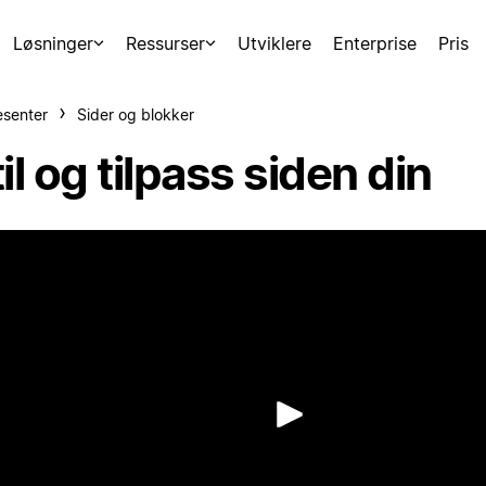
Løsninger
Ressurser
Utviklere
Enterprise
Pris
esenter
Sider og blokker
il og tilpass siden din
Spill av