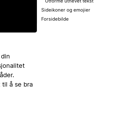
Utforme uthevet tekst
Sideikoner og emojier
Forsidebilde
 din
jonalitet
åder.
til å se bra