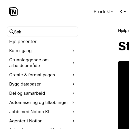
Produkt
KI
Hjelp
Søk i hjelpesenteret
Hjelpesenter
St
Kom i gang
Grunnleggende om
arbeidsområde
Create & format pages
Bygg databaser
Del og samarbeid
Automasering og tilkoblinger
Jobb med Notion KI
Agenter i Notion