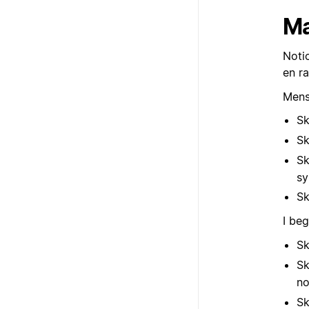
M
Noti
en ra
Mens
Sk
Sk
Sk
sy
Sk
I beg
Sk
Sk
n
Sk