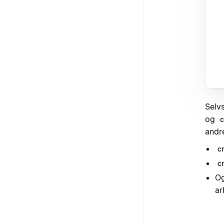
Selv
og
c
andr
c
c
Og
ar