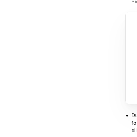
og
Du
fo
el