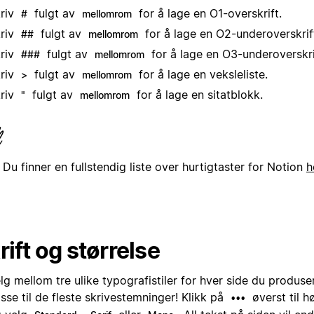
riv
fulgt av
for å lage en O1-overskrift.
#
mellomrom
riv
fulgt av
for å lage en O2-underoverskrif
##
mellomrom
riv
fulgt av
for å lage en O3-underoverskri
###
mellomrom
riv
fulgt av
for å lage en veksleliste.
>
mellomrom
riv
fulgt av
for å lage en sitatblokk.
"
mellomrom
Du finner en fullstendig liste over hurtigtaster for Notion
h
rift og størrelse
lg mellom tre ulike typografistiler for hver side du produser
sse til de fleste skrivestemninger! Klikk på
øverst til h
•••