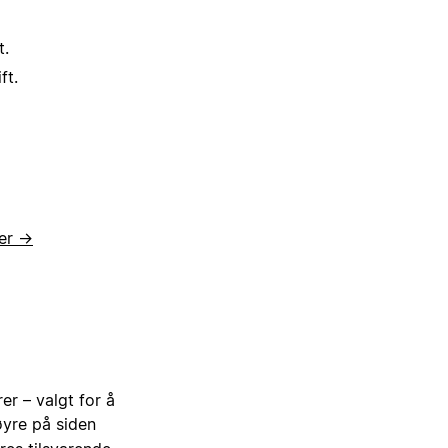
t.
ft.
er →
er – valgt for å
øyre på siden