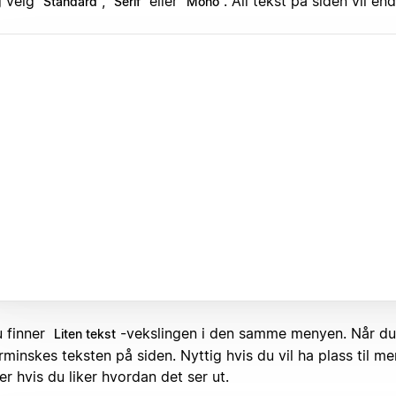
 velg
,
eller
. All tekst på siden vil en
Standard
Serif
Mono
 finner
-vekslingen i den samme menyen. Når du 
Liten tekst
rminskes teksten på siden. Nyttig hvis du vil ha plass til me
ler hvis du liker hvordan det ser ut.