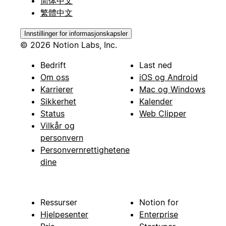
简体中文
繁體中文
Innstillinger for informasjonskapsler
© 2026 Notion Labs, Inc.
Bedrift
Last ned
Om oss
iOS og Android
Karrierer
Mac og Windows
Sikkerhet
Kalender
Status
Web Clipper
Vilkår og
personvern
Personvernrettighetene
dine
Ressurser
Notion for
Hjelpesenter
Enterprise