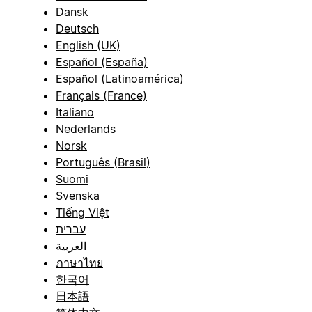
Dansk
Deutsch
English (UK)
Español (España)
Español (Latinoamérica)
Français (France)
Italiano
Nederlands
Norsk
Português (Brasil)
Suomi
Svenska
Tiếng Việt
עברית
العربية
ภาษาไทย
한국어
日本語