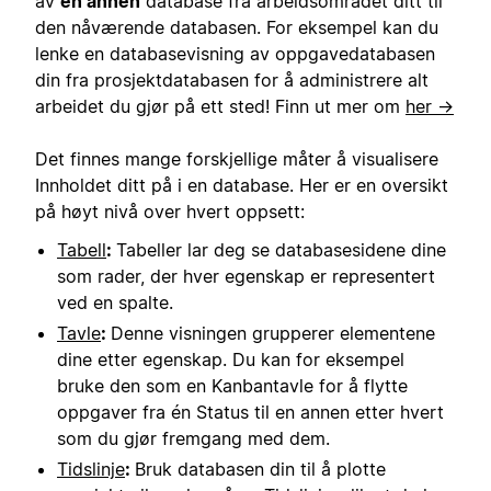
av
en annen
database fra arbeidsområdet ditt til
den nåværende databasen. For eksempel kan du
lenke en databasevisning av oppgavedatabasen
din fra prosjektdatabasen for å administrere alt
arbeidet du gjør på ett sted! Finn ut mer om
her →
Det finnes mange forskjellige måter å visualisere
Innholdet ditt på i en database. Her er en oversikt
på høyt nivå over hvert oppsett:
Tabell
:
Tabeller lar deg se databasesidene dine
som rader, der hver egenskap er representert
ved en spalte.
Tavle
:
Denne visningen grupperer elementene
dine etter egenskap. Du kan for eksempel
bruke den som en Kanbantavle for å flytte
oppgaver fra én Status til en annen etter hvert
som du gjør fremgang med dem.
Tidslinje
:
Bruk databasen din til å plotte