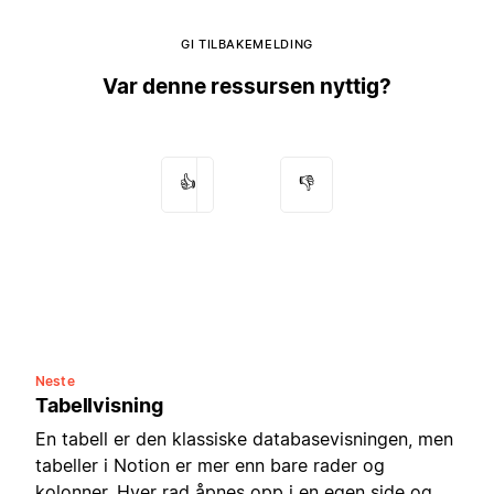
GI TILBAKEMELDING
Var denne ressursen nyttig?
👍
👎
Neste
Tabellvisning
En tabell er den klassiske databasevisningen, men
tabeller i Notion er mer enn bare rader og
kolonner. Hver rad åpnes opp i en egen side og