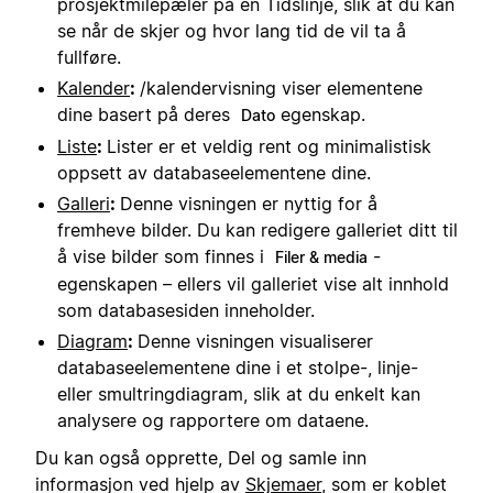
prosjektmilepæler på en Tidslinje, slik at du kan
se når de skjer og hvor lang tid de vil ta å
fullføre.
Kalender
:
/kalendervisning viser elementene
dine basert på deres
egenskap.
Dato
Liste
:
Lister er et veldig rent og minimalistisk
oppsett av databaseelementene dine.
Galleri
:
Denne visningen er nyttig for å
fremheve bilder. Du kan redigere galleriet ditt til
å vise bilder som finnes i
-
Filer & media
egenskapen – ellers vil galleriet vise alt innhold
som databasesiden inneholder.
Diagram
:
Denne visningen visualiserer
databaseelementene dine i et stolpe-, linje-
eller smultringdiagram, slik at du enkelt kan
analysere og rapportere om dataene.
Du kan også opprette, Del og samle inn
informasjon ved hjelp av
Skjemaer
, som er koblet