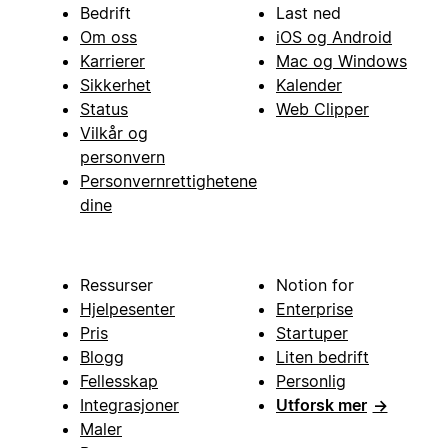
Bedrift
Last ned
Om oss
iOS og Android
Karrierer
Mac og Windows
Sikkerhet
Kalender
Status
Web Clipper
Vilkår og
personvern
Personvernrettighetene
dine
Ressurser
Notion for
Hjelpesenter
Enterprise
Pris
Startuper
Blogg
Liten bedrift
Fellesskap
Personlig
Integrasjoner
Utforsk mer
→
Maler