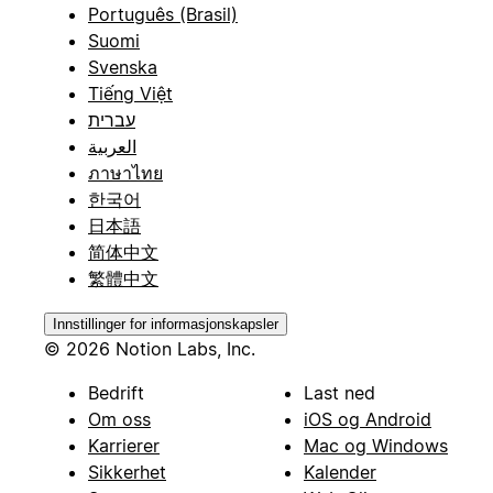
Português (Brasil)
Suomi
Svenska
Tiếng Việt
עברית
العربية
ภาษาไทย
한국어
日本語
简体中文
繁體中文
Innstillinger for informasjonskapsler
© 2026 Notion Labs, Inc.
Bedrift
Last ned
Om oss
iOS og Android
Karrierer
Mac og Windows
Sikkerhet
Kalender