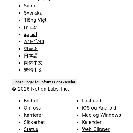
Suomi
Svenska
Tiếng Việt
עברית
العربية
ภาษาไทย
한국어
日本語
简体中文
繁體中文
Innstillinger for informasjonskapsler
© 2026 Notion Labs, Inc.
Bedrift
Last ned
Om oss
iOS og Android
Karrierer
Mac og Windows
Sikkerhet
Kalender
Status
Web Clipper