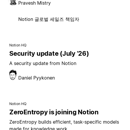
Pravesh Mistry
Notion 글로벌 세일즈 책임자
Notion HQ
Security update (July ’26)
A security update from Notion
Daniel Pyykonen
Notion HQ
ZeroEntropy is joining Notion
ZeroEntropy builds efficient, task-specific models
made for knowledge work