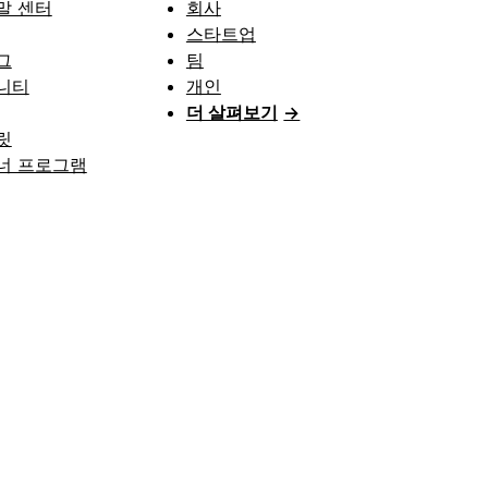
말 센터
회사
스타트업
그
팀
니티
개인
더 살펴보기
→
릿
너 프로그램