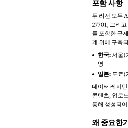
포함 사항
두 리전 모두 AW
27701, 그리고 
를 포함한 규제
계 위에 구축
한국:
서울(기
영
일본:
도쿄(기
데이터 레지던
콘텐츠, 업로드
통해 생성되어 
왜 중요한