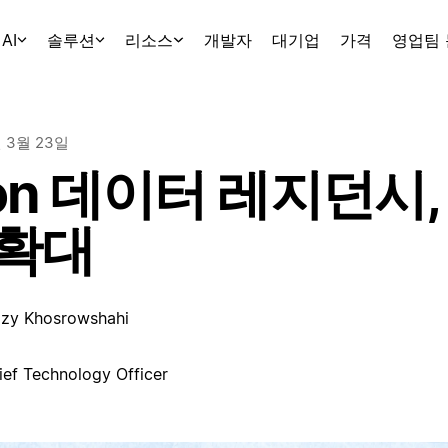
AI
솔루션
리소스
개발자
대기업
가격
영업팀
년 3월 23일
ion 데이터 레지던시
 확대
zzy Khosrowshahi
ief Technology Officer