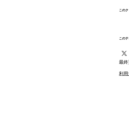
このク
このテ
最終
利用