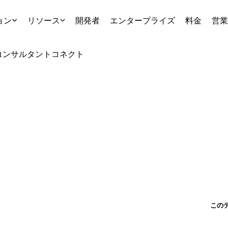
ョン
リソース
開発者
エンタープライズ
料金
営業
コンサルタント
コネクト
この