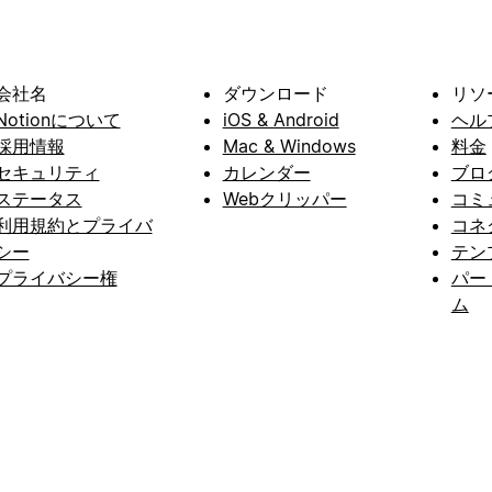
会社名
ダウンロード
リソ
Notionについて
iOS & Android
ヘル
採用情報
Mac & Windows
料金
セキュリティ
カレンダー
ブロ
ステータス
Webクリッパー
コミ
利用規約とプライバ
コネ
シー
テン
プライバシー権
パー
ム