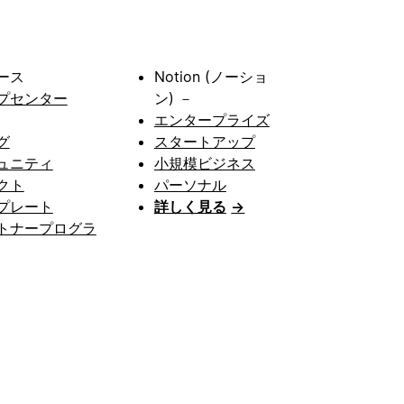
ース
Notion (ノーショ
プセンター
ン) －
エンタープライズ
グ
スタートアップ
ュニティ
小規模ビジネス
クト
パーソナル
プレート
詳しく見る
→
トナープログラ