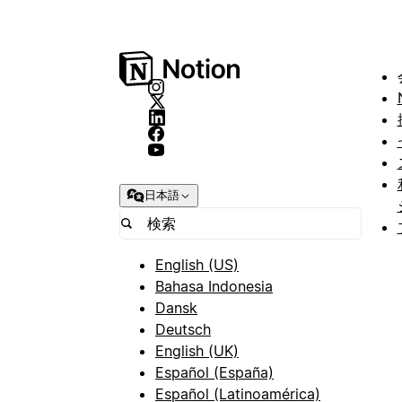
日本語
English (US)
Bahasa Indonesia
Dansk
Deutsch
English (UK)
Español (España)
Español (Latinoamérica)