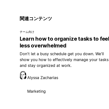
関連コンテンツ
チーム向け
Learn how to organize tasks to fee
less overwhelmed
Don't let a busy schedule get you down. We'll
show you how to effectively manage your tasks
and stay organized at work.
Alyssa Zacharias
Marketing