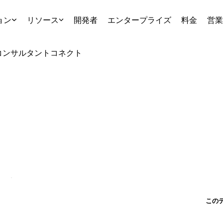
ョン
リソース
開発者
エンタープライズ
料金
営業
コンサルタント
コネクト
この