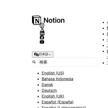
日本語
English (US)
Bahasa Indonesia
Dansk
Deutsch
English (UK)
Español (España)
Español (Latinoamérica)