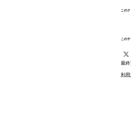
このク
このテ
最終
利用