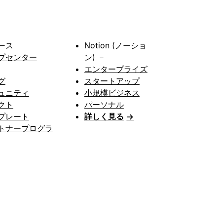
ース
Notion (ノーショ
プセンター
ン) －
エンタープライズ
グ
スタートアップ
ュニティ
小規模ビジネス
クト
パーソナル
プレート
詳しく見る
→
トナープログラ