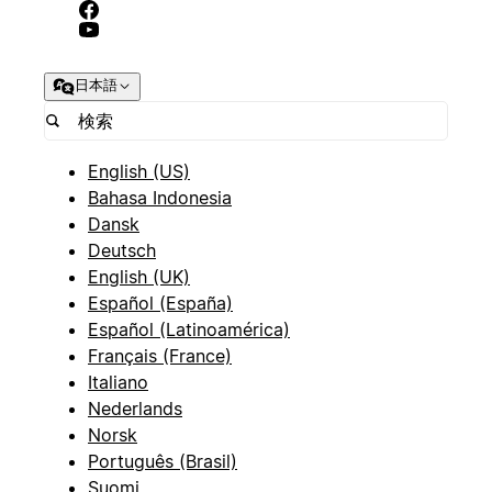
日本語
English (US)
Bahasa Indonesia
Dansk
Deutsch
English (UK)
Español (España)
Español (Latinoamérica)
Français (France)
Italiano
Nederlands
Norsk
Português (Brasil)
Suomi